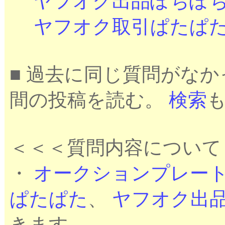
ヤフオク出品ぽちぽ
ヤフオク取引ぱたぱ
■ 過去に同じ質問がな
間の投稿を読む。
検索
＜＜＜質問内容について
・
オークションプレー
ぱたぱた
、
ヤフオク出
きます