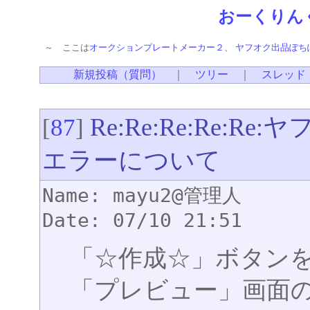
おーくりん
～ ここは
オークションプレートメーカー２
、
ヤフオク出品ぽち
新規投稿（質問）
｜
ツリー
｜
スレッド
Re:Re:Re:Re:
[
87
]
エラーについて
Name: mayu2@管理人
Date: 07/10 21:51
「☆作成☆」ボタン
「プレビュー」画面