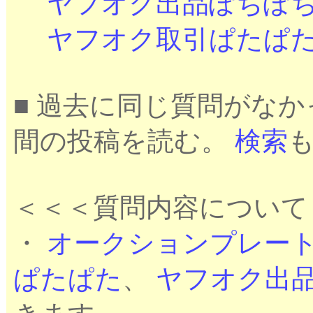
ヤフオク出品ぽちぽ
ヤフオク取引ぱたぱ
■ 過去に同じ質問がな
間の投稿を読む。
検索
＜＜＜質問内容について
・
オークションプレー
ぱたぱた
、
ヤフオク出