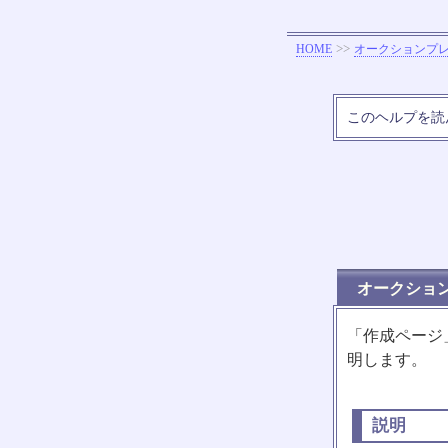
>>
HOME
オークションプ
このヘルプを読
オークショ
「作成ページ
明します。
説明