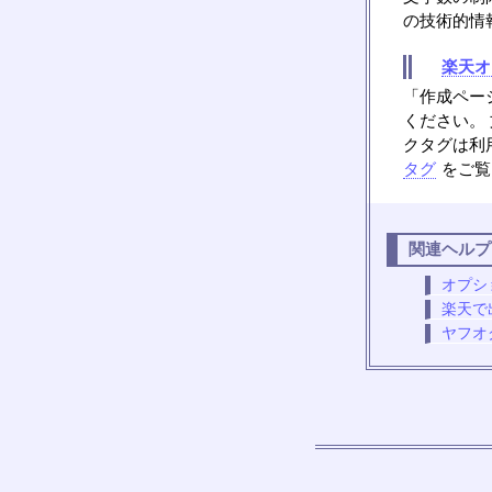
の技術的情
楽天オ
「作成ペー
ください。
クタグは利
タグ
をご覧
関連ヘルプ
オプシ
楽天で
ヤフオ