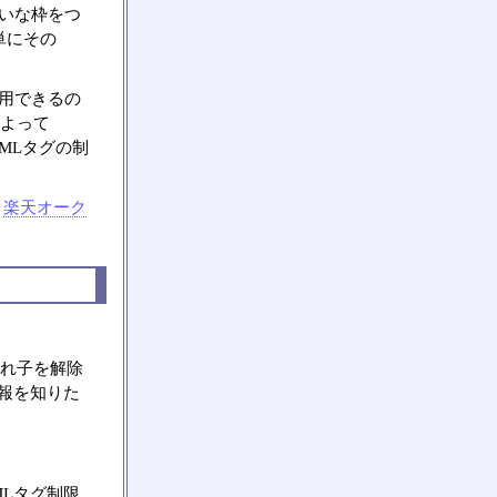
れいな枠をつ
単にその
利用できるの
によって
MLタグの制
,
楽天オーク
入れ子を解除
情報を知りた
MLタグ制限