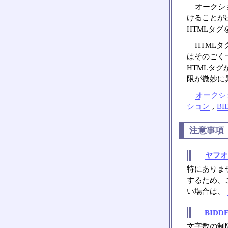
オークシ
けることが
HTMLタ
HTML
はそのごく
HTMLタ
限が微妙に
オークシ
ション
,
BI
注意事項
ヤフオ
特にありま
するため、
い場合は、
BIDD
文字数の制