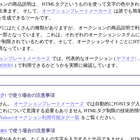
ョンの商品説明は、 HTMLタグというものを使って文字の色やき
出来ます。 そして、
オークションプレートメーカー２
は誰でも簡
グを生成できるツールです。
タグにはたくさんの種類がありますが、 オークションの商品説明で
一部となっています。 これは、それぞれのオークションシステム
グが制限されているためです。そして、オークションサイトごとにHT
異なっています。
ョンプレートメーカー２
では、代表的なオークション (
ヤフオク!
DDERS
) で利用できるかどうかを実際に確認しています。
ク!
で使う場合の注意事項
せん。
オークションプレートメーカー２
では自動的にFONTタグ
これについて意識する必要もありません HTMLタグ制限の技術的
Yahoo!オークション利用可能タグ一覧
をご覧ください。
ERS
で使う場合の注意事項
限があるため、たくさんの文字を入力すると出品できません。 HT