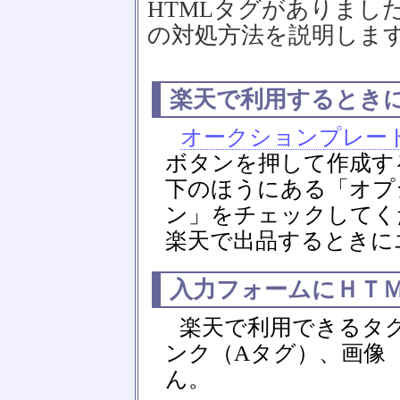
HTMLタグがありまし
の対処方法を説明しま
楽天で利用するとき
オークションプレー
ボタンを押して作成す
下のほうにある「オプ
ン」をチェックしてく
楽天で出品するときに
入力フォームにＨＴ
楽天で利用できるタ
ンク（Aタグ）、画像
ん。