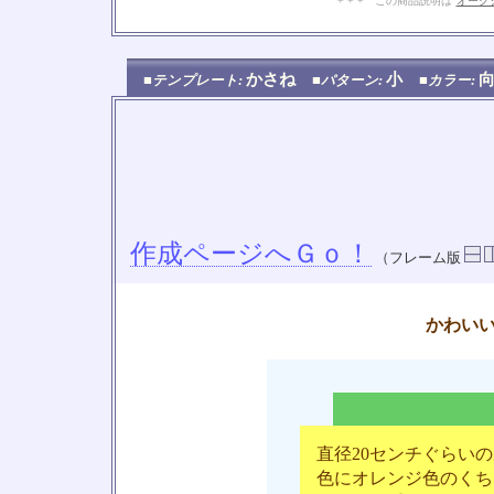
+ + + この商品説明は
オーク
かさね
小
■テンプレート:
■パターン:
■カラー:
作成ページへＧｏ！
（フレーム版
かわい
直径20センチぐらい
色にオレンジ色のくち