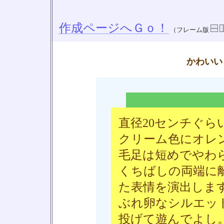
作成ページへＧｏ！
（フレーム版
かわいい
直径20センチぐら
クリーム色にオレ
毛足は短めでやわ
くちばしの両端に
た表情を演出しま
ぶれ卵なシルエッ
投げて遊んでよし