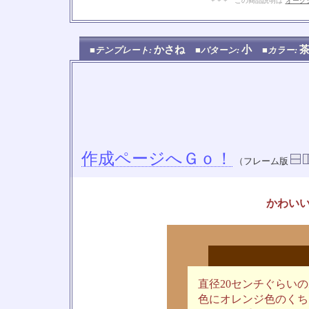
+ + + この商品説明は
オーク
かさね
小
■テンプレート:
■パターン:
■カラー:
作成ページへＧｏ！
（フレーム版
かわい
直径20センチぐらい
色にオレンジ色のくち