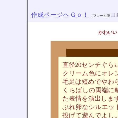
作成ページへＧｏ！
（フレーム版
かわいい
直径20センチぐら
クリーム色にオレ
毛足は短めでやわ
くちばしの両端に
た表情を演出しま
ぶれ卵なシルエッ
投げて遊んでよし