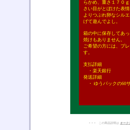
らかめ、重さ１７０ｇ
さい目がとぼけた表情
よりつぶれ卵なシルエ
げて遊んでよし。
箱の中に保存してあっ
焼けもありません。
ご希望の方には、プレ
す。
支払詳細
・楽天銀行
発送詳細
・ ゆうパックの60
+ + + この商品説明は
オーク