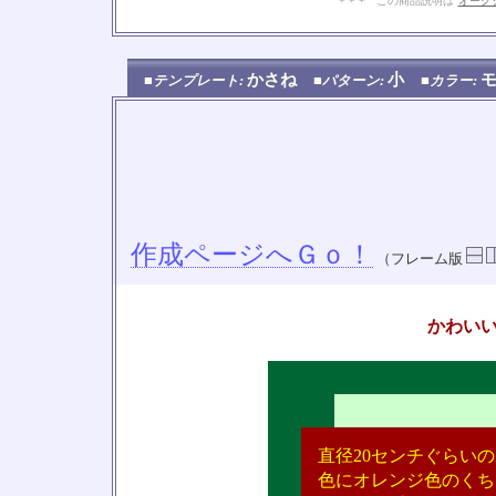
+ + + この商品説明は
オーク
かさね
小
■テンプレート:
■パターン:
■カラー:
作成ページへＧｏ！
（フレーム版
かわい
直径20センチぐらい
色にオレンジ色のくち