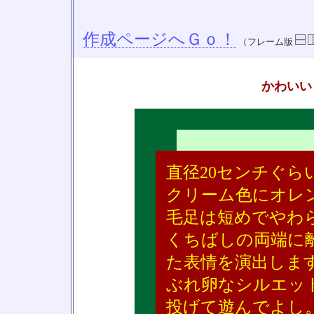
作成ページへＧｏ！
（フレーム版
かわいい
直径20センチぐら
クリーム色にオレ
毛足は短めでやわ
くちばしの両端に
た表情を演出しま
ぶれ卵なシルエッ
投げて遊んでよし