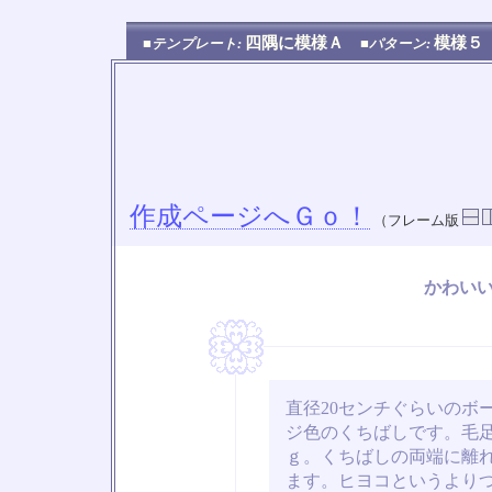
四隅に模様Ａ
模様
■テンプレート:
■パターン:
作成ページへＧｏ！
（フレーム版
かわい
直径20センチぐらいのボ
ジ色のくちばしです。毛
ｇ。くちばしの両端に離
ます。ヒヨコというより