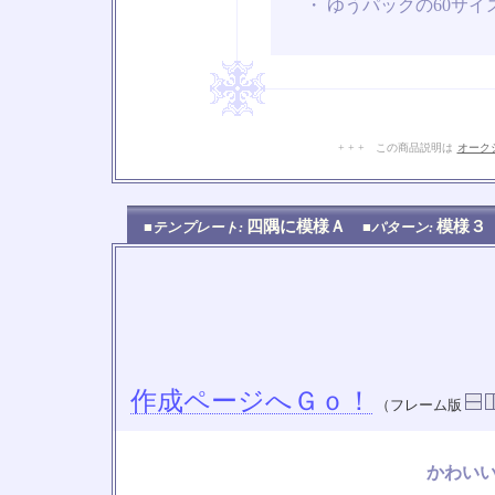
・ ゆうパックの60サイ
+ + + この商品説明は
オーク
四隅に模様Ａ
模様
■テンプレート:
■パターン:
作成ページへＧｏ！
（フレーム版
かわい