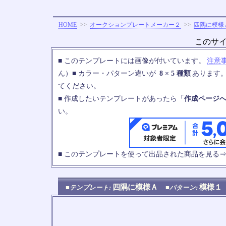
>>
>>
HOME
オークションプレートメーカー２
四隅に模様
このサ
■ このテンプレートには画像が付いています。
注意
ん）■ カラー・パターン違いが
8 × 5 種類
あります
てください。
■ 作成したいテンプレートがあったら「
作成ページ
い。
■ このテンプレートを使って出品された商品を見る
四隅に模様Ａ
模様
■テンプレート:
■パターン: