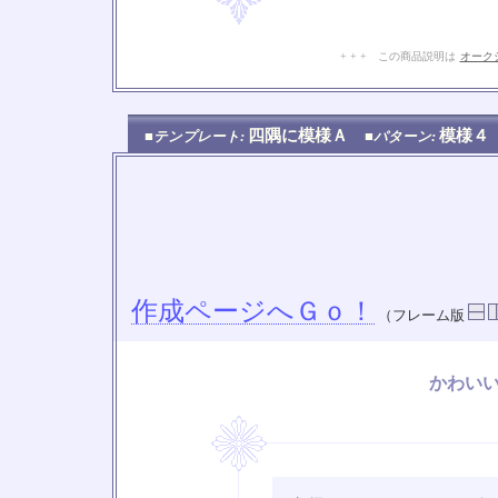
+ + + この商品説明は
オーク
四隅に模様Ａ
模様
■テンプレート:
■パターン:
作成ページへＧｏ！
（フレーム版
かわい