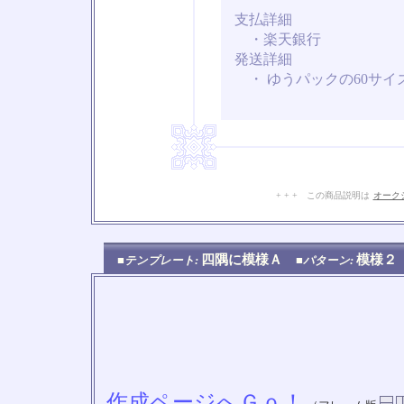
支払詳細
・楽天銀行
発送詳細
・ ゆうパックの60サイ
+ + + この商品説明は
オーク
四隅に模様Ａ
模様
■テンプレート:
■パターン:
作成ページへＧｏ！