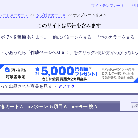
マイ・テンプレート
｜
利
>>
>>
レートメーカー２
タブ付きカードＡ
テンプレートリスト
このサイトは広告を含みます
いが
7 × 6 種類
あります。「他のパターンを見る」「他のカラーを見る
ートがあったら「
作成ページへＧｏ！
」をクリック♪使い方がわからない
使って出品された商品を見る⇒
ヤフオク
付きカードＡ
５項目Ａ
桃Ａ
■パターン:
■カラー: