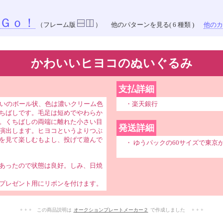
Ｇｏ！
（フレーム版
）
他のパターンを見る( 6 種類 )
他のカラ
かわいいヒヨコのぬいぐるみ
支払詳細
らいのボール状、色は濃いクリーム色
・楽天銀行
ちばしです。毛足は短めでやわらか
。くちばしの両端に離れた小さい目
発送詳細
演出します。ヒヨコというよりつぶ
を見て楽しむもよし、投げて遊んで
・ ゆうパックの60サイズで東京
あったので状態は良好。しみ、日焼
プレゼント用にリボンを付けます。
+ + + この商品説明は
オークションプレートメーカー２
で作成しました + + +
No.201.005.004