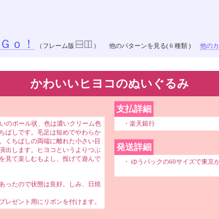
Ｇｏ！
（フレーム版
）
他のパターンを見る( 6 種類 )
他のカラ
かわいいヒヨコのぬいぐるみ
支払詳細
らいのボール状、色は濃いクリーム色
・楽天銀行
ちばしです。毛足は短めでやわらか
。くちばしの両端に離れた小さい目
発送詳細
演出します。ヒヨコというよりつぶ
を見て楽しむもよし、投げて遊んで
・ ゆうパックの60サイズで東京
あったので状態は良好。しみ、日焼
プレゼント用にリボンを付けます。