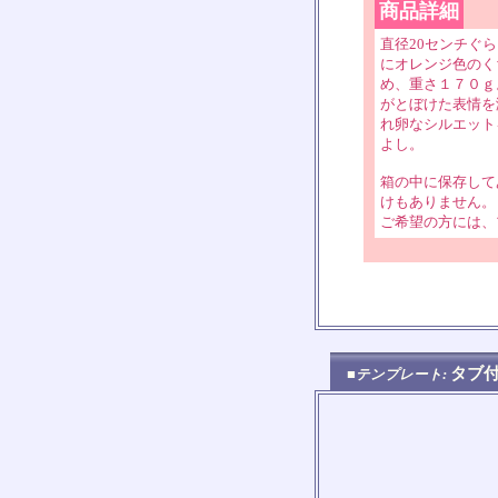
商品詳細
直径20センチぐ
にオレンジ色のく
め、重さ１７０ｇ
がとぼけた表情を
れ卵なシルエット
よし。
箱の中に保存して
けもありません。
ご希望の方には、
タブ
■テンプレート: