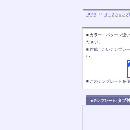
>>
HOME
オークションプ
■ カラー・パターン違
ださい。
■ 作成したいテンプレ
い。
■ このテンプレートを
タブ
■テンプレート: