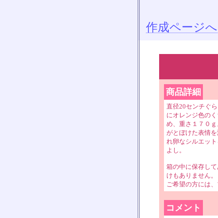
作成ページへ
商品詳細
直径20センチぐ
にオレンジ色のく
め、重さ１７０ｇ
がとぼけた表情を
れ卵なシルエット
よし。
箱の中に保存して
けもありません。
ご希望の方には、
コメント