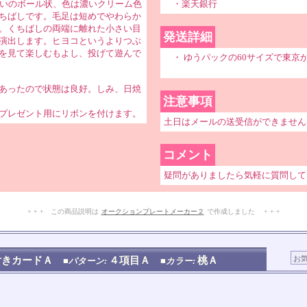
らいのボール状、色は濃いクリーム色
・楽天銀行
ちばしです。毛足は短めでやわらか
。くちばしの両端に離れた小さい目
発送詳細
演出します。ヒヨコというよりつぶ
を見て楽しむもよし、投げて遊んで
・ ゆうパックの60サイズで東京
あったので状態は良好。しみ、日焼
注意事項
プレゼント用にリボンを付けます。
土日はメールの送受信ができません
コメント
疑問がありましたら気軽に質問して
+ + + この商品説明は
オークションプレートメーカー２
で作成しました + + +
No.201.002.004
付きカードＡ
４項目Ａ
桃Ａ
■パターン:
■カラー: