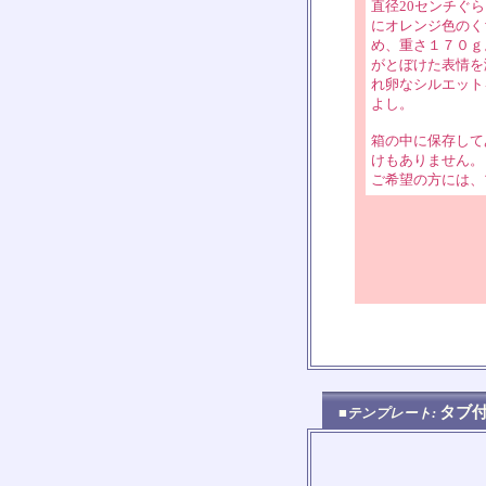
直径20センチぐ
にオレンジ色のく
め、重さ１７０ｇ
がとぼけた表情を
れ卵なシルエット
よし。
箱の中に保存して
けもありません。
ご希望の方には、
タブ
■テンプレート: