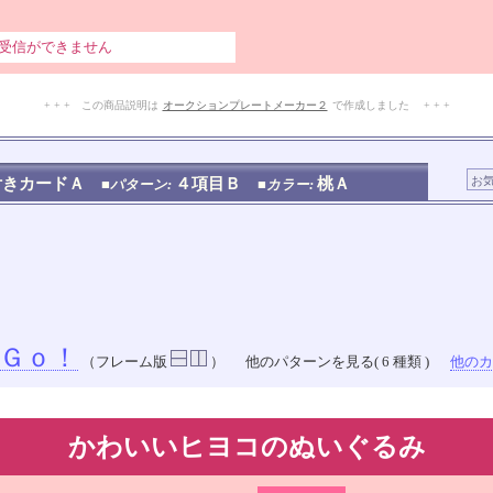
受信ができません
+ + + この商品説明は
オークションプレートメーカー２
で作成しました + + +
No.201.003.004
付きカードＡ
４項目Ｂ
桃Ａ
■パターン:
■カラー:
Ｇｏ！
（フレーム版
）
他のパターンを見る( 6 種類 )
他のカラ
かわいいヒヨコのぬいぐるみ