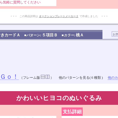
ら気軽に質問してください
+ + + この商品説明は
オークションプレートメーカー２
で作成しました + + +
No.201.001.004
付きカードＡ
５項目Ｂ
桃Ａ
■パターン:
■カラー:
Ｇｏ！
（フレーム版
）
他のパターンを見る( 6 種類 )
他のカラ
かわいいヒヨコのぬいぐるみ
支払詳細