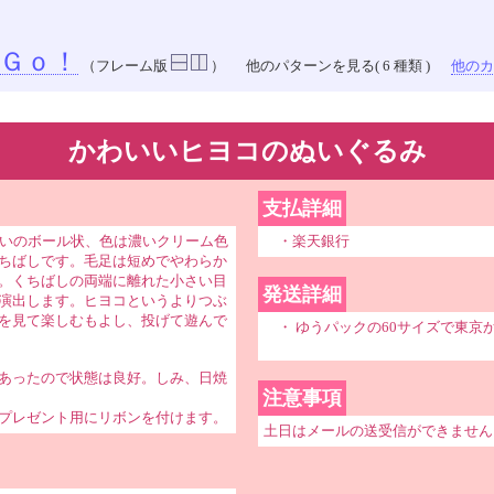
Ｇｏ！
（フレーム版
）
他のパターンを見る( 6 種類 )
他のカラ
かわいいヒヨコのぬいぐるみ
支払詳細
らいのボール状、色は濃いクリーム色
・楽天銀行
ちばしです。毛足は短めでやわらか
。くちばしの両端に離れた小さい目
発送詳細
演出します。ヒヨコというよりつぶ
を見て楽しむもよし、投げて遊んで
・ ゆうパックの60サイズで東京
あったので状態は良好。しみ、日焼
注意事項
プレゼント用にリボンを付けます。
土日はメールの送受信ができません