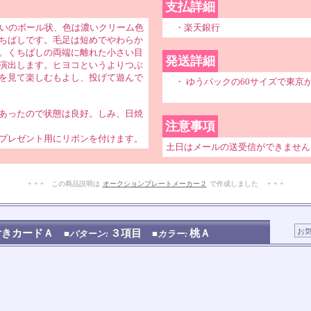
支払詳細
らいのボール状、色は濃いクリーム色
・楽天銀行
ちばしです。毛足は短めでやわらか
。くちばしの両端に離れた小さい目
発送詳細
演出します。ヒヨコというよりつぶ
を見て楽しむもよし、投げて遊んで
・ ゆうパックの60サイズで東京
あったので状態は良好。しみ、日焼
注意事項
プレゼント用にリボンを付けます。
土日はメールの送受信ができません
+ + + この商品説明は
オークションプレートメーカー２
で作成しました + + +
No.201.004.004
付きカードＡ
３項目
桃Ａ
■パターン:
■カラー: