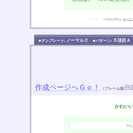
+ + + この商品説明は
オーク
ノーマルＣ
５項目
■テンプレート:
■パターン:
作成ページへＧｏ！
（フレーム版
かわい
○