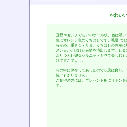
かわい
直径20センチぐらいのボール状、色は濃い
色にオレンジ色のくちばしです。毛足は短
らかめ、重さ１７０ｇ。くちばしの両端に
さい目がとぼけた表情を演出します。ヒヨ
よりつぶれ卵なシルエットを見て楽しむも
げて遊んでよし。
箱の中に保存してあったので状態は良好。
焼けもありません。
ご希望の方には、プレゼント用にリボンを
す。