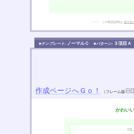
+ + + この商品説明は
オーク
ノーマルＣ
３項目
■テンプレート:
■パターン:
作成ページへＧｏ！
（フレーム版
かわい
○