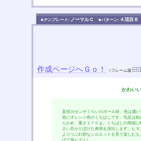
ノーマルＣ
４項目
■テンプレート:
■パターン:
作成ページへＧｏ！
（フレーム版
かわい
直径20センチぐらいのボール状、色は濃い
色にオレンジ色のくちばしです。毛足は短
らかめ、重さ１７０ｇ。くちばしの両端に
さい目がとぼけた表情を演出します。ヒヨ
よりつぶれ卵なシルエットを見て楽しむも
げて遊んでよし。