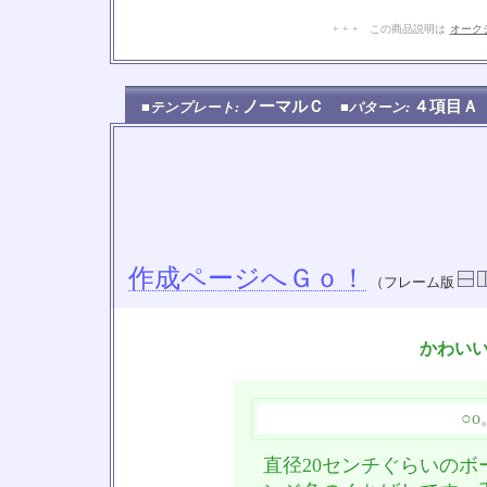
+ + + この商品説明は
オーク
ノーマルＣ
４項目
■テンプレート:
■パターン:
作成ページへＧｏ！
（フレーム版
かわい
○
直径20センチぐらいの