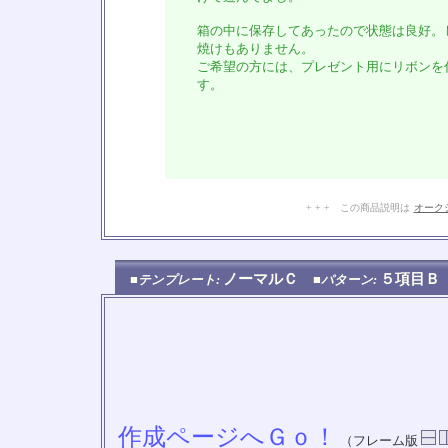
箱の中に保存してあったので状態は良好。
焼けもありません。
ご希望の方には、プレゼント用にリボンを
す。
+ + + この商品説明は
オーク
ノーマルＣ
５項目
■テンプレート:
■パターン:
作成ページへＧｏ！
（フレーム版