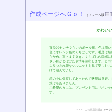
作成ページへＧｏ！
（フレーム版
かわい
直径20センチぐらいのボール状、色は濃い
色にオレンジ色のくちばしです。毛足は短
らかめ、重さ１７０ｇ。くちばしの両端に
さい目がとぼけた表情を演出します。ヒヨ
よりつぶれ卵なシルエットを見て楽しむも
げて遊んでよし。
箱の中に保存してあったので状態は良好。
焼けもありません。
ご希望の方には、プレゼント用にリボンを
す。
+ + + この商品説明は
オーク