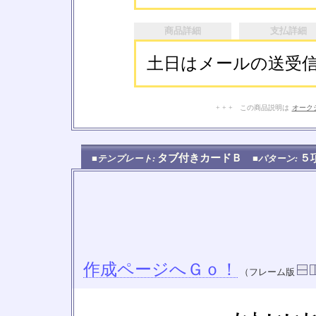
商品詳細
支払詳細
土日はメールの送受
+ + + この商品説明は
オーク
タブ付きカードＢ
５
■テンプレート:
■パターン:
作成ページへＧｏ！
（フレーム版