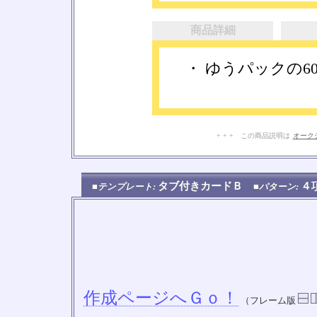
商品詳細
・ ゆうパックの6
+ + + この商品説明は
オーク
タブ付きカードＢ
４
■テンプレート:
■パターン:
作成ページへＧｏ！
（フレーム版