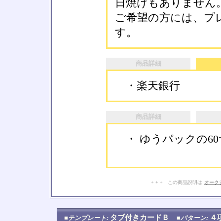
日焼けもありません
ご希望の方には、プ
す。
商品詳細
・楽天銀行
商品詳細
・ ゆうパックの6
+ + + この商品説明は
オーク
タブ付きカードＢ
４
■テンプレート:
■パターン: