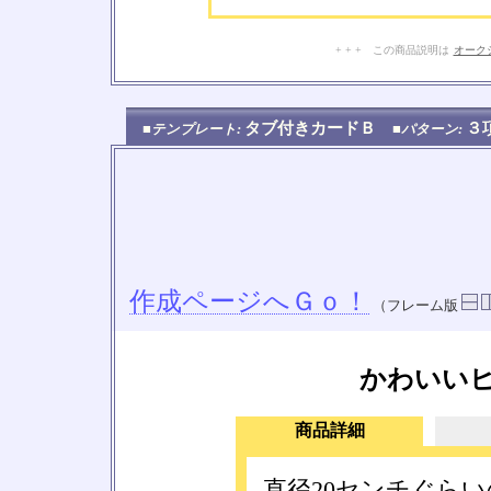
+ + + この商品説明は
オーク
タブ付きカードＢ
３
■テンプレート:
■パターン:
作成ページへＧｏ！
（フレーム版
かわいい
商品詳細
直径20センチぐら