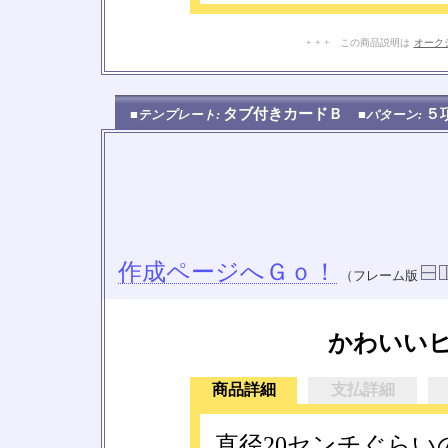
+ + + この商品説明は
オーク
タブ付きカードＢ
５
■テンプレート:
■パターン:
作成ページへＧｏ！
（フレーム版
かわいい
商品詳細
支払詳細
直径20センチぐら