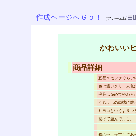
作成ページへＧｏ！
（フレーム版
かわいい
商品詳細
直径20センチぐらい
色は濃いクリーム色
毛足は短めでやわら
くちばしの両端に離
ヒヨコというよりつ
投げて遊んでよし。
箱の中に保存してあ