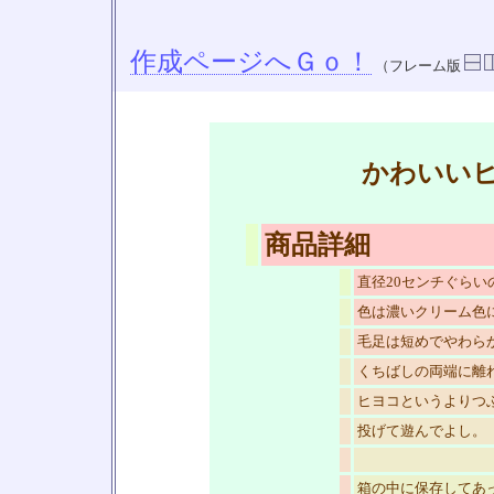
作成ページへＧｏ！
（フレーム版
かわいい
商品詳細
直径20センチぐらい
色は濃いクリーム色
毛足は短めでやわら
くちばしの両端に離
ヒヨコというよりつ
投げて遊んでよし。
箱の中に保存してあ