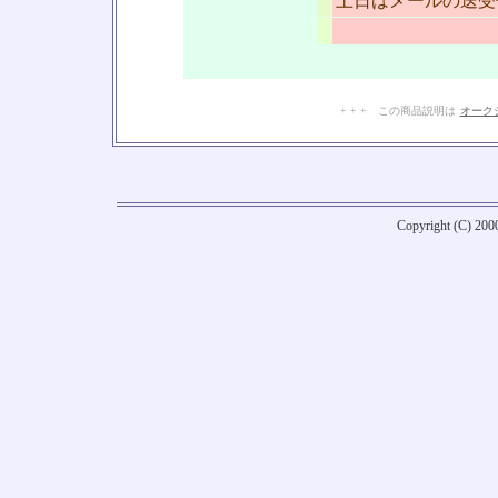
土日はメールの送受
+ + + この商品説明は
オーク
Copyright (C) 20