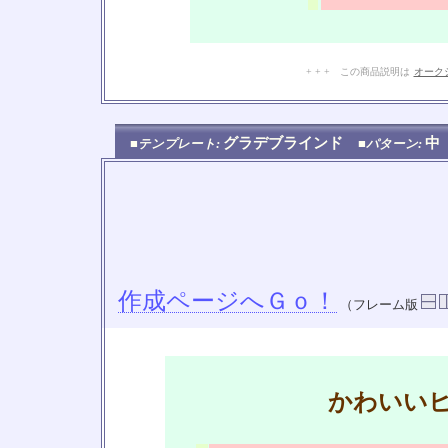
+ + + この商品説明は
オーク
グラデブラインド
中
■テンプレート:
■パターン:
作成ページへＧｏ！
（フレーム版
かわいい