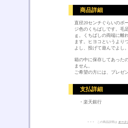
商品詳細
直径20センチぐらいのボ
ジ色のくちばしです。毛
ｇ。くちばしの両端に離
ます。ヒヨコというより
よし、投げて遊んでよし
箱の中に保存してあった
ません。
ご希望の方には、プレゼ
支払詳細
・楽天銀行
+ + + この商品説明は
オーク