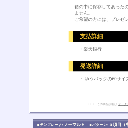
箱の中に保存してあった
ません。
ご希望の方には、プレゼ
支払詳細
・楽天銀行
発送詳細
・ ゆうパックの60サイ
+ + + この商品説明は
オーク
ノーマルＨ
５項目
■テンプレート:
■パターン: