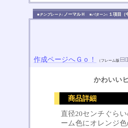
ノーマルＨ
１項目
■テンプレート:
■パターン:
作成ページへＧｏ！
（フレーム版
かわいい
商品詳細
直径20センチぐら
ーム色にオレンジ色