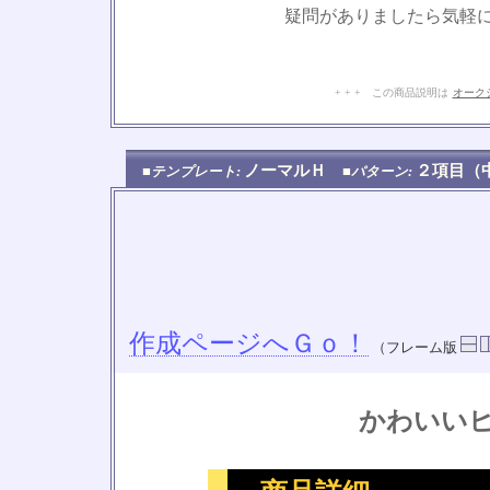
疑問がありましたら気軽
+ + + この商品説明は
オーク
ノーマルＨ
２項目
■テンプレート:
■パターン:
作成ページへＧｏ！
（フレーム版
かわいい