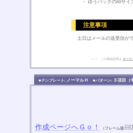
・ ゆうパックの60サイ
注意事項
土日はメールの送受信が
+ + + この商品説明は
オーク
ノーマルＨ
３項目
■テンプレート:
■パターン:
作成ページへＧｏ！
（フレーム版