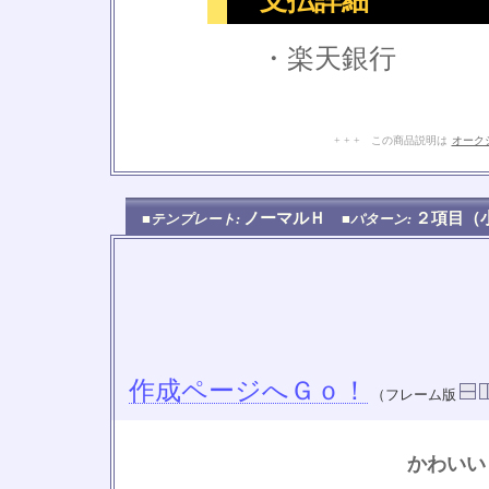
支払詳細
・楽天銀行
+ + + この商品説明は
オーク
ノーマルＨ
２項目
■テンプレート:
■パターン:
作成ページへＧｏ！
（フレーム版
かわいい