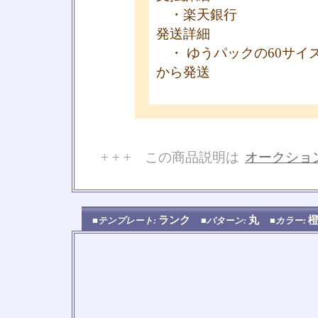
・楽天銀行
発送詳細
・ ゆうパックの60サイ
から発送
+ + + この商品説明は
オークショ
No
ランク
丸
■テンプレート:
■パターン:
■カラー: