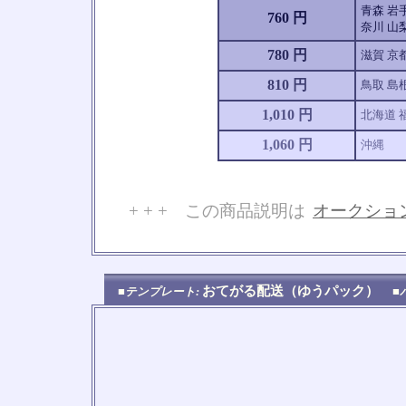
青森 岩手
760 円
奈川 山梨
780 円
滋賀 京
810 円
鳥取 島根
1,010 円
北海道 
1,060 円
沖縄
+ + + この商品説明は
オークショ
No
おてがる配送（ゆうパック）
■テンプレート:
■