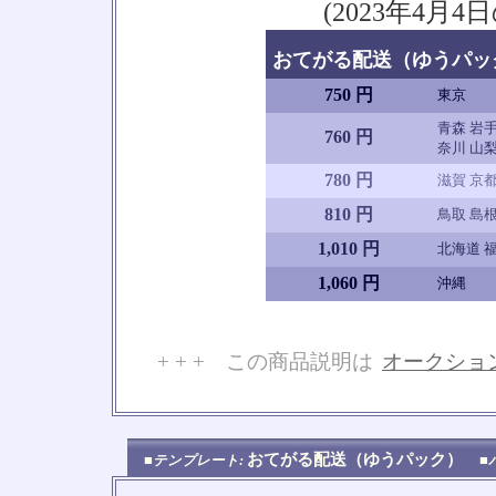
(2023年4
おてがる配送（ゆうパック
750 円
東京
青森 岩手
760 円
奈川 山梨
780 円
滋賀 京都
810 円
鳥取 島根
1,010 円
北海道 福
1,060 円
沖縄
+ + + この商品説明は
オークショ
No
おてがる配送（ゆうパック）
■テンプレート:
■