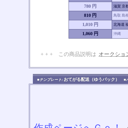
780 円
滋賀 京
810 円
鳥取 島根
1,010 円
北海道 福
1,060 円
沖縄
+ + + この商品説明は
オークショ
No
おてがる配送（ゆうパック）
■テンプレート:
■
作成ページへＧｏ！