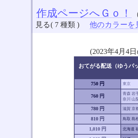
作成ページへＧｏ！
見る( 7 種類 )
他のカラーを見る
(2023年4
おてがる配送（ゆうパック
750 円
東京
青森 岩手
760 円
奈川 山梨
780 円
滋賀 京
810 円
鳥取 島根
1,010 円
北海道 