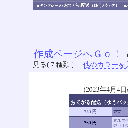
おてがる配送（ゆうパック）
■テンプレート:
■
作成ページへＧｏ！
見る( 7 種類 )
他のカラーを見る
(2023年4
おてがる配送（ゆうパック
750 円
東京
青森 岩手
760 円
奈川 山梨