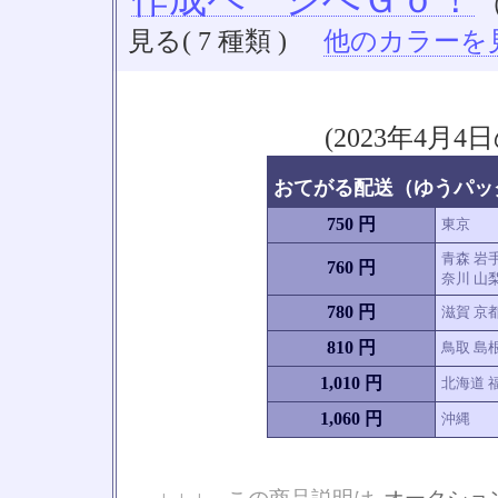
見る( 7 種類 )
他のカラーを見る
(2023年4
おてがる配送（ゆうパック
750 円
東京
青森 岩手
760 円
奈川 山梨
780 円
滋賀 京
810 円
鳥取 島根
1,010 円
北海道 福
1,060 円
沖縄