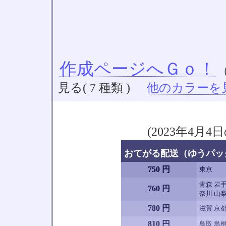
作成ページへＧｏ！
見る( 7 種類 )
他のカラーを見る
(2023年4
おてがる配送（ゆうパック
750 円
東京
青森 岩手
760 円
奈川 山梨
780 円
滋賀 京都
810 円
鳥取 島根