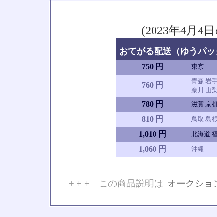
(2023年4
おてがる配送（ゆうパック
750 円
東京
青森 岩手
760 円
奈川 山梨
780 円
滋賀 京都
810 円
鳥取 島根
1,010 円
北海道 福
1,060 円
沖縄
+ + + この商品説明は
オークショ
No