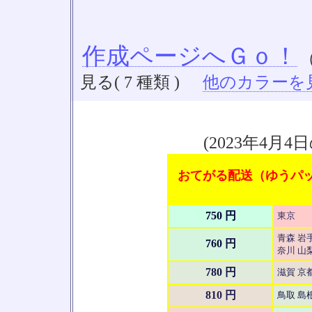
作成ページへＧｏ！
見る( 7 種類 )
他のカラーを見る
(2023年4
おてがる配送（ゆうパック
750 円
東京
青森 岩手
760 円
奈川 山梨
780 円
滋賀 京
810 円
鳥取 島根