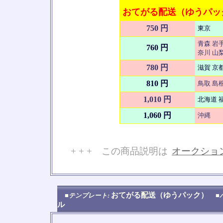
おてがる配送（ゆうパック
750 円
東京
青森 岩手
760 円
奈川 山梨
780 円
滋賀 京
810 円
鳥取 島根
1,010 円
北海道 福
1,060 円
沖縄
+ + + この商品説明は
オークショ
No
おてがる配送（ゆうパック）
■テンプレート:
■
ル