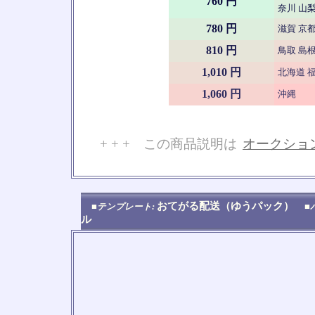
760 円
奈川 山梨
780 円
滋賀 京都
810 円
鳥取 島根
1,010 円
北海道 福
1,060 円
沖縄
+ + + この商品説明は
オークショ
No
おてがる配送（ゆうパック）
■テンプレート:
■
ル