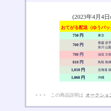
(2023年4
おてがる配送（ゆうパック
750 円
東京
青森 岩手
760 円
奈川 山梨
780 円
滋賀 京都
810 円
鳥取 島根
1,010 円
北海道 福
1,060 円
沖縄
+ + + この商品説明は
オークショ
No