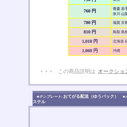
青森 岩手
760 円
奈川 山梨
780 円
滋賀 京
810 円
鳥取 島根
1,010 円
北海道 
1,060 円
沖縄
+ + + この商品説明は
オークショ
No
おてがる配送（ゆうパック）
■テンプレート:
■
ステル