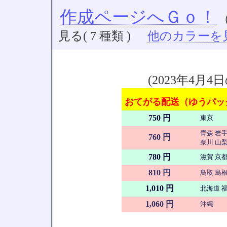
作成ページへＧｏ！
見る( 7 種類 )
他のカラーを見る
(2023年4
おてがる配送（ゆうパック
750 円
東京
青森 岩手
760 円
奈川 山梨
780 円
滋賀 京都
810 円
鳥取 島根
1,010 円
北海道 福
1,060 円
沖縄