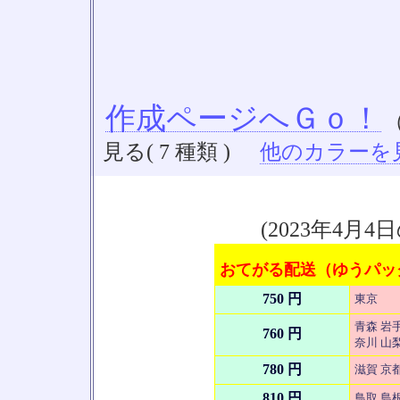
作成ページへＧｏ！
見る( 7 種類 )
他のカラーを見る
(2023年4
おてがる配送（ゆうパック
750 円
東京
青森 岩手
760 円
奈川 山梨
780 円
滋賀 京
810 円
鳥取 島根