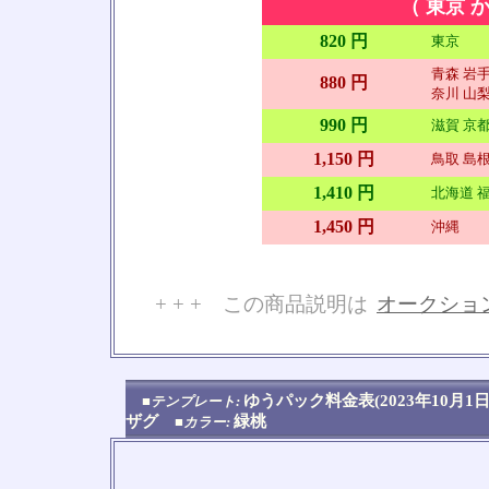
（ 東京 か
820 円
東京
青森 岩手
880 円
奈川 山梨
990 円
滋賀 京都
1,150 円
鳥取 島根
1,410 円
北海道 福
1,450 円
沖縄
+ + + この商品説明は
オークショ
No
ゆうパック料金表(2023年10
■テンプレート:
ザグ
緑桃
■カラー: