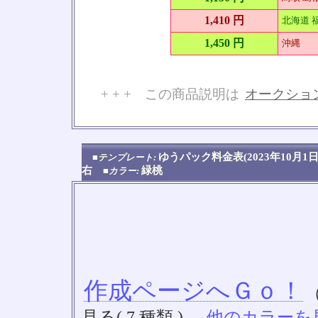
1,410 円
北海道 福
1,450 円
沖縄
+ + + この商品説明は
オークショ
No
ゆうパック料金表(2023年10
■テンプレート:
右
緑桃
■カラー:
作成ページへＧｏ！
見る( 7 種類 )
他のカラーを見る