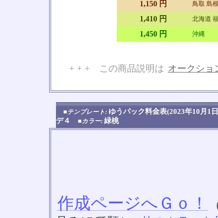
1,150 円
鳥取 島根
1,410 円
北海道 福
1,450 円
沖縄
+ + + この商品説明は
オークショ
No
ゆうパック料金表(2023年10
■テンプレート:
デ４
緑桃
■カラー:
作成ページへＧｏ！