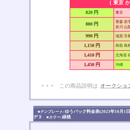
（ 東京 か
820 円
東京
青森 岩手
880 円
奈川 山梨
990 円
滋賀 京
1,150 円
鳥取 島根
1,410 円
北海道 
1,450 円
沖縄
+ + + この商品説明は
オークショ
No
ゆうパック料金表(2023年10
■テンプレート:
デ３
緑桃
■カラー: