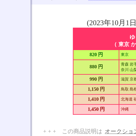
(2023年10
ゆ
（ 東京 か
820 円
東京
青森 岩手
880 円
奈川 山梨
990 円
滋賀 京
1,150 円
鳥取 島根
1,410 円
北海道 
1,450 円
沖縄
+ + + この商品説明は
オークショ