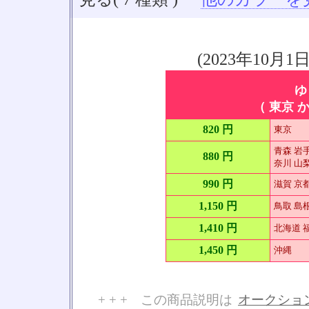
(2023年10
ゆ
（ 東京 か
820 円
東京
青森 岩手
880 円
奈川 山梨
990 円
滋賀 京
1,150 円
鳥取 島根
1,410 円
北海道 福
1,450 円
沖縄
+ + + この商品説明は
オークショ