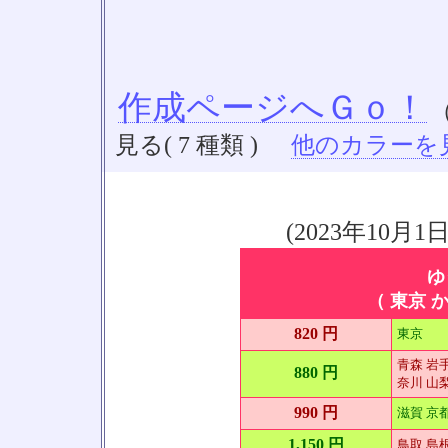
作成ページへＧｏ！
見る( 7 種類 )
他のカラーを見る
(2023年10
ゆ
（ 東京 か
820 円
東京
青森 岩手
880 円
奈川 山梨
990 円
滋賀 京
1,150 円
鳥取 島根