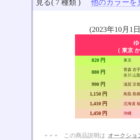
見る( 7 種類 )
他のカラーを見る
(2023年10
ゆ
（ 東京 か
820 円
東京
青森 岩手
880 円
奈川 山梨
990 円
滋賀 京都
1,150 円
鳥取 島根
1,410 円
北海道 福
1,450 円
沖縄
+ + + この商品説明は
オークショ