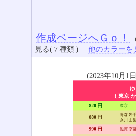
作成ページへＧｏ！
見る( 7 種類 )
他のカラーを見る
(2023年10
ゆ
（ 東京 か
820 円
東京
青森 岩手
880 円
奈川 山梨
990 円
滋賀 京都