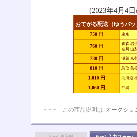
(2023年4
おてがる配送（ゆうパック
750 円
東京
青森 岩手
760 円
奈川 山梨
780 円
滋賀 京
810 円
鳥取 島根
1,010 円
北海道 福
1,060 円
沖縄
+ + + この商品説明は
オークショ
No
Step1 表示例
Step2 入力フォーム