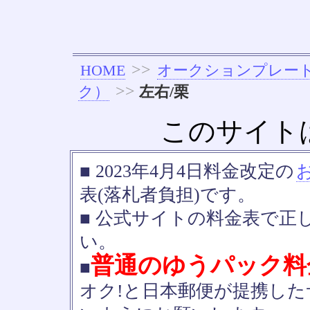
>>
HOME
オークションプレー
>>
ク）
左右/栗
このサイト
■ 2023年4月4日料金改定の
表(落札者負担)です。
■ 公式サイトの料金表で正
い。
普通のゆうパック料
■
オク!と日本郵便が提携し