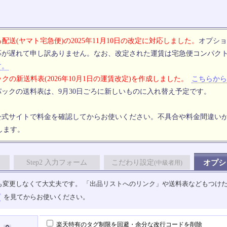
配送(ヤマト宅急便)の2025年11月10日の改定に対応しました。
オプショ
応が遅れて申し訳ありません。なお、改定された運賃は宅急便コンパク
す。
クの新送料表(2026年10月1日の運賃改定)を作成しました。
こちらから
ックの送料表は、9月30日ごろに新しいものに入れ替え予定です。
公式サイトで料金を確認してからお使いください。不具合や料金間違い
します。
Step2 入力フォーム
こだわり設定
オプシ
(中級者用)
も変更しなくて大丈夫です。 「出品リストへのリンク」や送料表などもつけ
プ
を見てからお使いください。
楽天特有のタグ制限を回避・余分な改行コードを削除