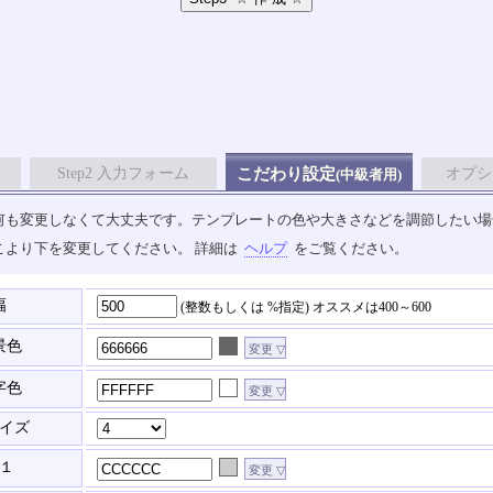
Step2 入力フォーム
こだわり設定
オプシ
(中級者用)
も変更しなくて大丈夫です。テンプレートの色や大きさなどを調節したい場合は、
こより下を変更してください。 詳細は
ヘルプ
をご覧ください。
幅
(整数もしくは %指定)
オススメは400～600
景色
字色
イズ
１