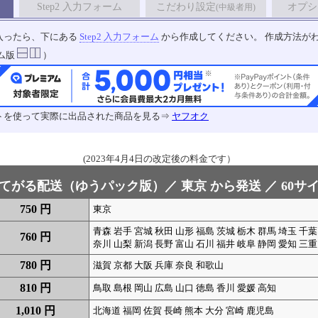
Step2 入力フォーム
こだわり設定
オプシ
(中級者用)
入ったら、下にある
Step2 入力フォーム
から作成してください。 作成方法が
ム版
）
トを使って実際に出品された商品を見る⇒
ヤフオク
(2023年4月4日の改定後の料金です）
てがる配送（ゆうパック版）／ 東京 から発送 ／ 60サ
750 円
東京
青森 岩手 宮城 秋田 山形 福島 茨城 栃木 群馬 埼玉 千葉
760 円
奈川 山梨 新潟 長野 富山 石川 福井 岐阜 静岡 愛知 三重
780 円
滋賀 京都 大阪 兵庫 奈良 和歌山
810 円
鳥取 島根 岡山 広島 山口 徳島 香川 愛媛 高知
1,010 円
北海道 福岡 佐賀 長崎 熊本 大分 宮崎 鹿児島