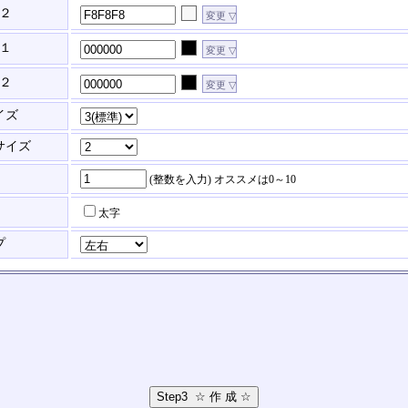
２
１
２
イズ
サイズ
(整数を入力)
オススメは0～10
太字
プ