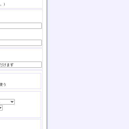
。）
使う