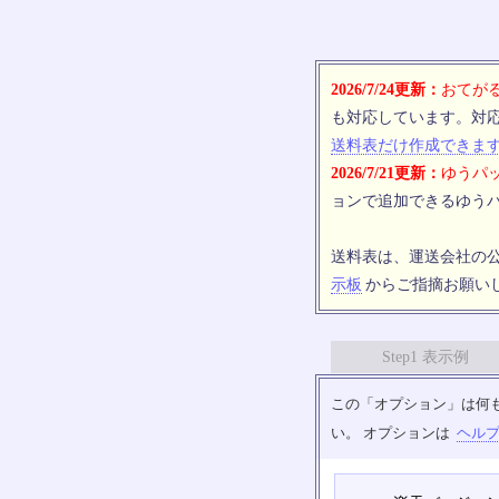
2026/7/24更新：
おてがる
も対応しています。対
送料表だけ作成できま
2026/7/21更新：
ゆうパッ
ョンで追加できるゆうパ
送料表は、運送会社の
示板
からご指摘お願い
Step1 表示例
この「オプション」は何
い。 オプションは
ヘル