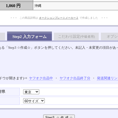
1,060 円
沖縄
+ + + この商品説明は
オークションプレートメーカー２
で作成しました + + +
No.903.007.006
Step2 入力フォーム
こだわり設定
オプシ
(中級者用)
る「Step3 ☆作成☆」ボタンを押してください。未記入・未変更の項目があ
ドウが開きます)⇒
ヤフオク出品中
・
ヤフオク出品終了分
・
発送関連リン
府県