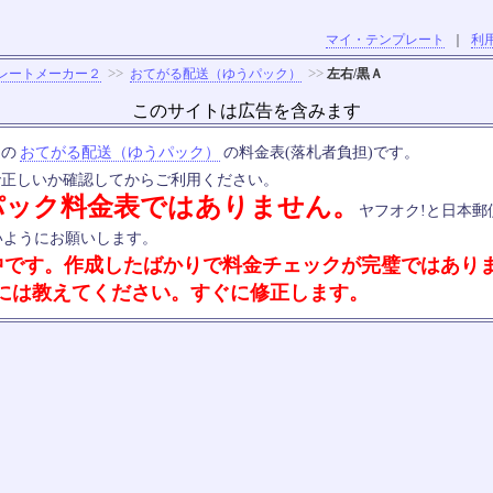
マイ・テンプレート
｜
利
>>
>>
レートメーカー２
おてがる配送（ゆうパック）
左右/黒Ａ
このサイトは広告を含みます
定の
おてがる配送（ゆうパック）
の料金表(落札者負担)です。
で正しいか確認してからご利用ください。
パック料金表ではありません。
ヤフオク!と日本郵
いようにお願いします。
中です。作成したばかりで料金チェックが完璧ではあり
には教えてください。すぐに修正します。