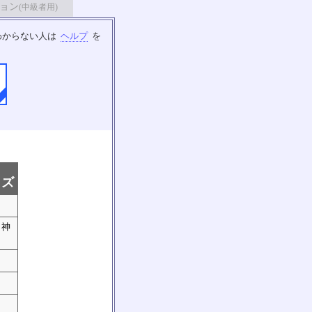
ョン
(中級者用)
わからない人は
ヘルプ
を
イズ
 神