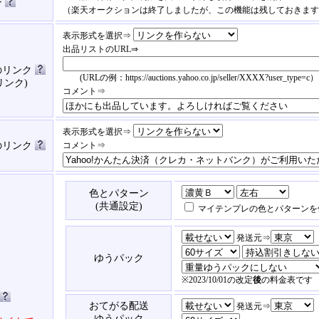
ン
（楽天オークションは終了しましたが、この機能は残しておきます
表示形式を選択⇒
出品リストのURL⇒
のリンク
(URLの例：https://auctions.yahoo.co.jp/seller/XXXX?user_type=c）
リンク)
コメント⇒
表示形式を選択⇒
済のリンク
コメント⇒
色とパターン
(共通設定)
マイテンプレの色とパターンを
発送元⇒
ゆうパック
※2023/10/01の改定
後
の料金表です
おてがる配送
発送元⇒
ゆうパック