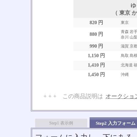
ゆ
（ 東京 か
820 円
東京
青森 岩手
880 円
奈川 山梨
990 円
滋賀 京都
1,150 円
鳥取 島根
1,410 円
北海道 福
1,450 円
沖縄
+ + + この商品説明は
オークショ
No
Step1 表示例
Step2 入力フォーム