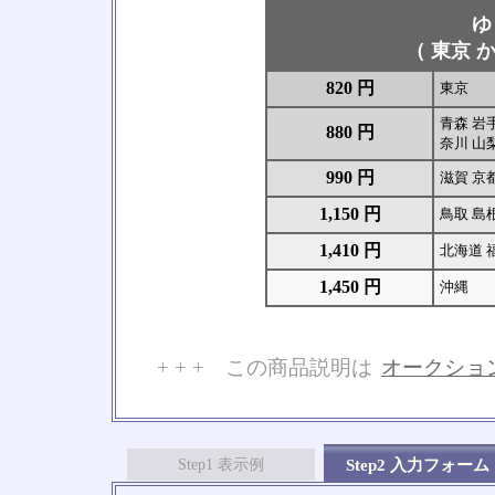
ゆ
（ 東京 か
820 円
東京
青森 岩手
880 円
奈川 山梨
990 円
滋賀 京
1,150 円
鳥取 島根
1,410 円
北海道 
1,450 円
沖縄
+ + + この商品説明は
オークショ
No
Step1 表示例
Step2 入力フォーム