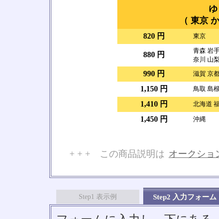
ゆ
（ 東京 か
820 円
東京
青森 岩手
880 円
奈川 山梨
990 円
滋賀 京都
1,150 円
鳥取 島根
1,410 円
北海道 福
1,450 円
沖縄
+ + + この商品説明は
オークショ
No
Step1 表示例
Step2 入力フォーム