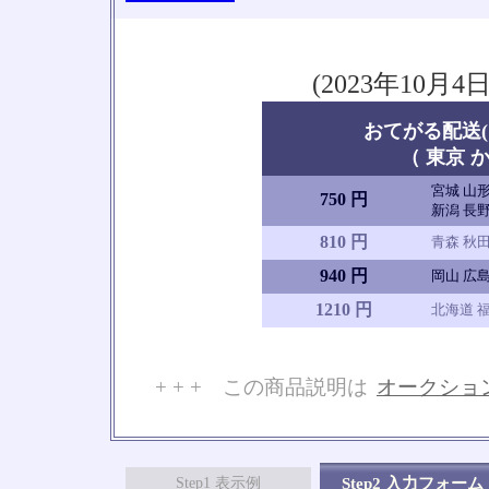
(2023年10
おてがる配送(
（ 東京 か
宮城 山形
750 円
新潟 長野
810 円
青森 秋田
940 円
岡山 広島
1210 円
北海道 福
+ + + この商品説明は
オークショ
No
Step1 表示例
Step2 入力フォーム