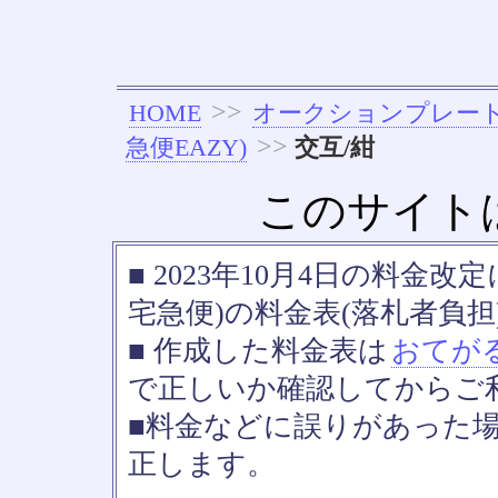
>>
HOME
オークションプレー
>>
急便EAZY)
交互/紺
このサイト
■ 2023年10月4日の料金
宅急便)の料金表(落札者負担
■ 作成した料金表は
おてが
で正しいか確認してからご
■料金などに誤りがあった
正します。