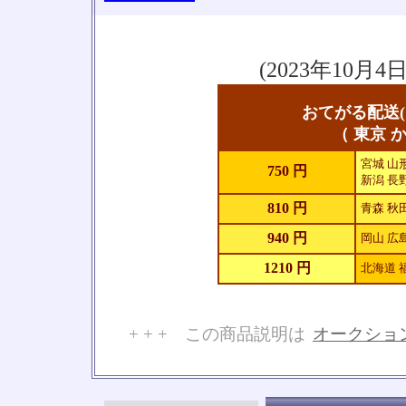
(2023年10
おてがる配送(
（ 東京 か
宮城 山形
750 円
新潟 長野
810 円
青森 秋
940 円
岡山 広島
1210 円
北海道 
+ + + この商品説明は
オークショ
No