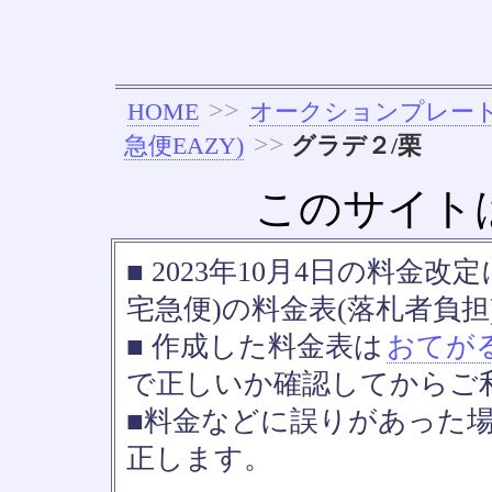
>>
HOME
オークションプレー
>>
急便EAZY)
グラデ２/栗
このサイト
■ 2023年10月4日の料金
宅急便)の料金表(落札者負担
■ 作成した料金表は
おてが
で正しいか確認してからご
■料金などに誤りがあった
正します。