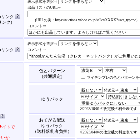
表示形式を選択⇒
出品リストのURL⇒
のリンク
(URLの例：https://auctions.yahoo.co.jp/seller/XXXX?user_type=c）
リンク)
コメント⇒
表示形式を選択⇒
済のリンク
コメント⇒
色とパターン
(共通設定)
マイテンプレの色とパターンを
発送元⇒
ゆうパック
※2023/10/01の改定
後
の料金表です
おてがる配送
発送元⇒
ゆうパック
サイトで
（送料落札者負担）
※2023/04/04の改定
後
の料金表です
ないか