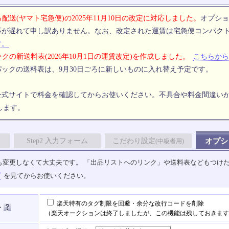
配送(ヤマト宅急便)の2025年11月10日の改定に対応しました。
オプショ
応が遅れて申し訳ありません。なお、改定された運賃は宅急便コンパク
す。
クの新送料表(2026年10月1日の運賃改定)を作成しました。
こちらから
ックの送料表は、9月30日ごろに新しいものに入れ替え予定です。
公式サイトで料金を確認してからお使いください。不具合や料金間違い
します。
Step2 入力フォーム
こだわり設定
オプシ
(中級者用)
も変更しなくて大丈夫です。 「出品リストへのリンク」や送料表などもつけ
プ
を見てからお使いください。
楽天特有のタグ制限を回避・余分な改行コードを削除
ン
（楽天オークションは終了しましたが、この機能は残しておきます