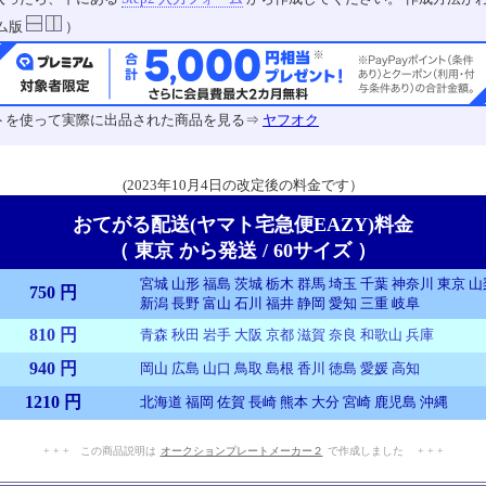
ム版
）
トを使って実際に出品された商品を見る⇒
ヤフオク
(2023年10月4日の改定後の料金です）
おてがる配送(ヤマト宅急便EAZY)料金
（ 東京 から発送 / 60サイズ ）
宮城 山形 福島 茨城 栃木 群馬 埼玉 千葉 神奈川 東京 
750 円
新潟 長野 富山 石川 福井 静岡 愛知 三重 岐阜
810 円
青森 秋田 岩手 大阪 京都 滋賀 奈良 和歌山 兵庫
940 円
岡山 広島 山口 鳥取 島根 香川 徳島 愛媛 高知
1210 円
北海道 福岡 佐賀 長崎 熊本 大分 宮崎 鹿児島 沖縄
+ + + この商品説明は
オークションプレートメーカー２
で作成しました + + +
No.909.003.011