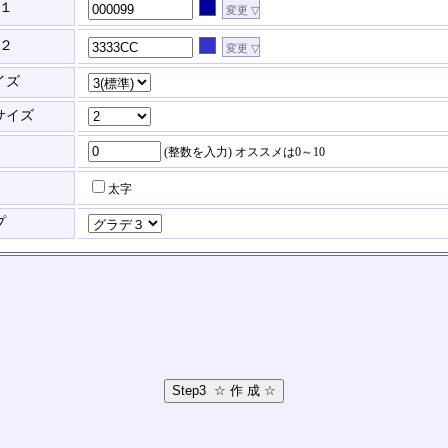
１
２
イズ
サイズ
(整数を入力)
オススメは0～10
太字
プ