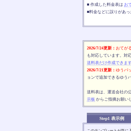
■ 作成した料金表は
お
■料金などに誤りがあ
2026/7/24更新：
おてがる
も対応しています。対
送料表だけ作成できま
2026/7/21更新：
ゆうパッ
ョンで追加できるゆうパ
送料表は、運送会社の
示板
からご指摘お願い
Step1 表示例
このテンプレートが気に