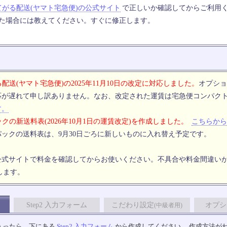
てがる配送(ヤマト宅急便)の公式サイト
で正しいか確認してからご利用
った場合には教えてください。すぐに修正します。
配送(ヤマト宅急便)の2025年11月10日の改定に対応しました。
オプショ
応が遅れて申し訳ありません。なお、改定された運賃は宅急便コンパク
す。
クの新送料表(2026年10月1日の運賃改定)を作成しました。
こちらから
ックの送料表は、9月30日ごろに新しいものに入れ替え予定です。
公式サイトで料金を確認してからお使いください。不具合や料金間違い
します。
Step2 入力フォーム
こだわり設定
オプシ
(中級者用)
入ったら、下にある
Step2 入力フォーム
から作成してください。 作成方法が