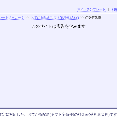
マイ・テンプレート
｜
利
>>
>>
レートメーカー２
おてがる配送(ヤマト宅急便EAZY)
グラデ３/空
このサイトは広告を含みます
の料金改定に対応した、おてがる配送(ヤマト宅急便)の料金表(落札者負担)で