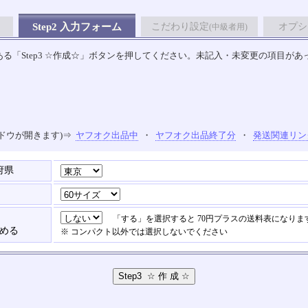
Step2 入力フォーム
こだわり設定
オプシ
(中級者用)
る「Step3 ☆作成☆」ボタンを押してください。未記入・未変更の項目があ
ドウが開きます)⇒
ヤフオク出品中
・
ヤフオク出品終了分
・
発送関連リン
府県
「する」を選択すると 70円プラスの送料表になりま
含める
※ コンパクト以外では選択しないでください