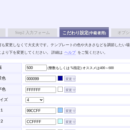
Step2 入力フォーム
こだわり設定
オプシ
(中級者用)
も変更しなくて大丈夫です。テンプレートの色や大きさなどを調節したい場合は、
こより下を変更してください。 詳細は
ヘルプ
をご覧ください。
幅
(整数もしくは %指定)
オススメは400～600
景色
字色
イズ
１
２