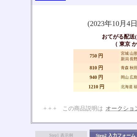
(2023年10
おてがる配送(
（ 東京 か
宮城 山形
750 円
新潟 長野
810 円
青森 秋田
940 円
岡山 広島
1210 円
北海道 福
+ + + この商品説明は
オークショ
No
Step1 表示例
Step2 入力フォーム