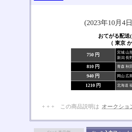
(2023年10
おてがる配送(
（ 東京 か
宮城 山形
750 円
新潟 長野
810 円
青森 秋田
940 円
岡山 広島
1210 円
北海道 福
+ + + この商品説明は
オークショ
No