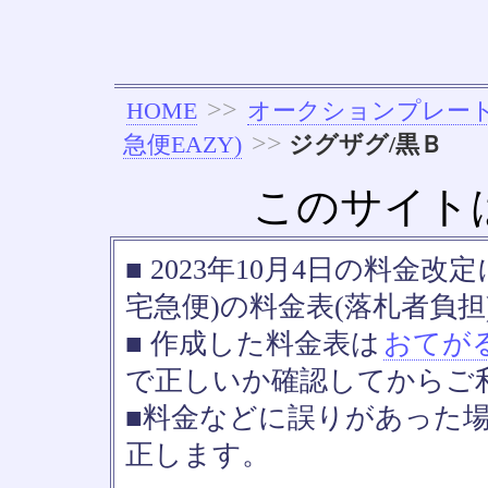
>>
HOME
オークションプレー
>>
急便EAZY)
ジグザグ/黒Ｂ
このサイト
■ 2023年10月4日の料金
宅急便)の料金表(落札者負担
■ 作成した料金表は
おてが
で正しいか確認してからご
■料金などに誤りがあった
正します。