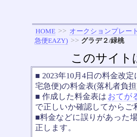
>>
HOME
オークションプレー
>>
急便EAZY)
グラデ２/緑桃
このサイト
■ 2023年10月4日の料金
宅急便)の料金表(落札者負担
■ 作成した料金表は
おてが
で正しいか確認してからご
■料金などに誤りがあった
正します。