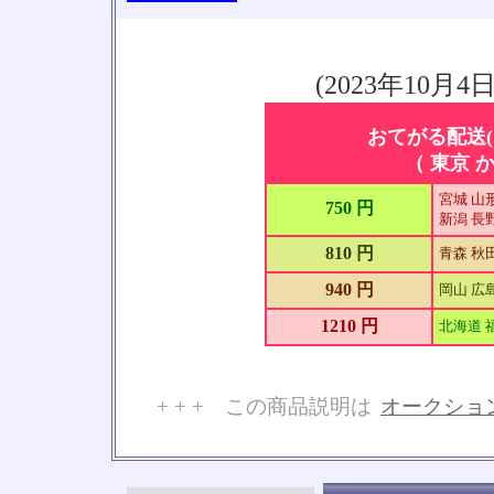
(2023年10
おてがる配送(
（ 東京 か
宮城 山形
750 円
新潟 長野
810 円
青森 秋
940 円
岡山 広島
1210 円
北海道 
+ + + この商品説明は
オークショ
No