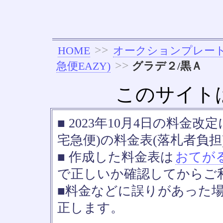
>>
HOME
オークションプレー
>>
急便EAZY)
グラデ２/黒Ａ
このサイト
■ 2023年10月4日の料金
宅急便)の料金表(落札者負担
■ 作成した料金表は
おてが
で正しいか確認してからご
■料金などに誤りがあった
正します。