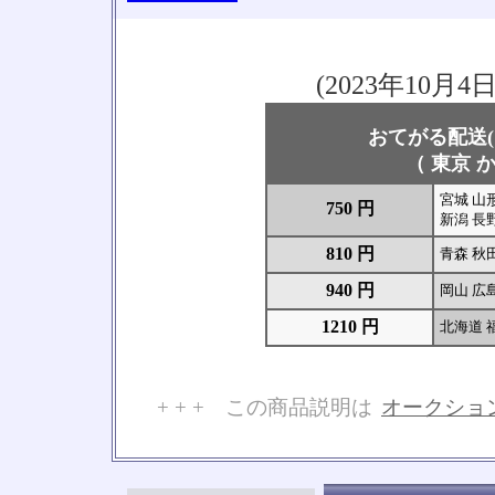
(2023年10
おてがる配送(
（ 東京 か
宮城 山形
750 円
新潟 長野
810 円
青森 秋
940 円
岡山 広島
1210 円
北海道 
+ + + この商品説明は
オークショ
No