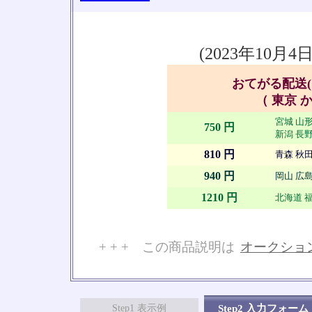
(2023年10
おてがる配送(
（ 東京 か
宮城 山形
750 円
新潟 長野
810 円
青森 秋田
940 円
岡山 広島
1210 円
北海道 福
+ + + この商品説明は
オークショ
No
Step1 表示例
Step2 入力フォーム