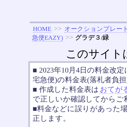
>>
HOME
オークションプレー
>>
急便EAZY)
グラデ３/緑
このサイト
■ 2023年10月4日の料金
宅急便)の料金表(落札者負担
■ 作成した料金表は
おてが
で正しいか確認してからご
■料金などに誤りがあった
正します。