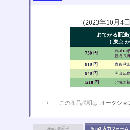
(2023年10
おてがる配送(
（ 東京 か
宮城 山形
750 円
新潟 長野
810 円
青森 秋田
940 円
岡山 広島
1210 円
北海道 福
+ + + この商品説明は
オークショ
No
Step1 表示例
Step2 入力フォーム