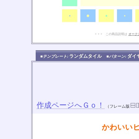
●
●
●
●
+ + + この商品説明は
オーク
ランダムタイル
ダ
■テンプレート:
■パターン:
作成ページへＧｏ！
（フレーム版
かわいい