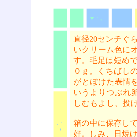
.・
.・
★・。
★・。
＊
＊
直径20センチぐ
いクリーム色に
す。毛足は短め
.・＊
０ｇ。くちばし
がとぼけた表情
いうよりつぶれ
しむもよし、投
箱の中に保存し
.・
＊
好。しみ、日焼