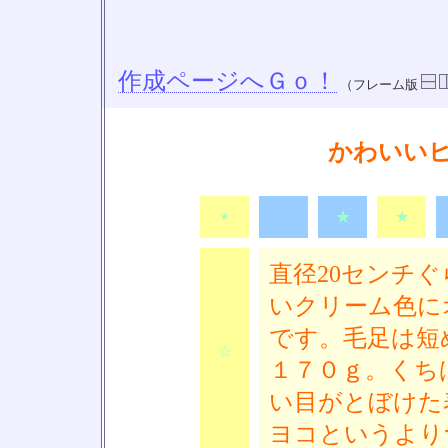
作成ページへＧｏ！
（フレーム版
かわいい
★
★
☆
★
直径20センチ
いクリーム色に
です。毛足は短
☆
１７０ｇ。くち
い目がとぼけた
ヨコというより