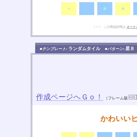
★
★
☆
★
+ + + この商品説明は
オーク
ランダムタイル
星
■テンプレート:
■パターン:
作成ページへＧｏ！
（フレーム版
かわいい