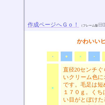
作成ページへＧｏ！
（フレーム版
かわいい
●
●
●
●
直径20センチ
いクリーム色に
です。毛足は短
●
１７０ｇ。くち
い目がとぼけた