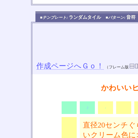
ランダムタイル
音
■テンプレート:
■パターン:
作成ページへＧｏ！
（フレーム版
かわいい
♪
♪
♪
♪
直径20センチ
いクリーム色に