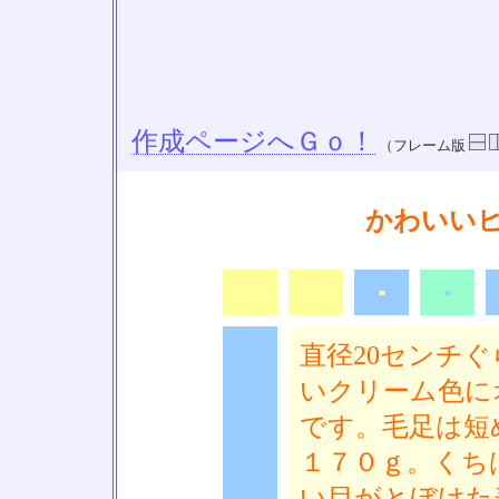
作成ページへＧｏ！
（フレーム版
かわいい
■
◆
■
■
直径20センチ
いクリーム色に
です。毛足は短
■
１７０ｇ。くち
い目がとぼけた