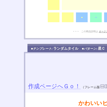
■
◆
■
■
+ + + この商品説明は
オーク
ランダムタイル
星
■テンプレート:
■パターン:
作成ページへＧｏ！
（フレーム版
かわいい