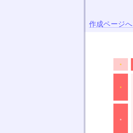
作成ページへ
★
★
★