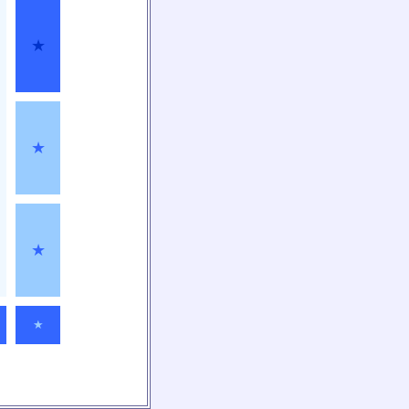
★
★
★
★