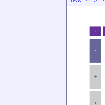
★
★
★
★