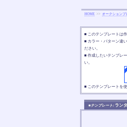
>>
HOME
オークションプ
■ このテンプレートは
■ カラー・パターン違
ださい。
■ 作成したいテンプレ
い。
■ このテンプレートを
ラン
■テンプレート: