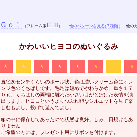
Ｇｏ！
（フレーム版
）
他のパターンを見る( 7 種類 )
他のカ
かわいいヒヨコのぬいぐるみ
★
★
★
★
★
★
★
★
直径20センチぐらいのボール状、色は濃いクリーム色にオレ
ンジ色のくちばしです。毛足は短めでやわらかめ、重さ１７
０ｇ。くちばしの両端に離れた小さい目がとぼけた表情を演
出します。ヒヨコというよりつぶれ卵なシルエットを見て楽
しむもよし、投げて遊んでよし。
箱の中に保存してあったので状態は良好。しみ、日焼けもあ
りません。
ご希望の方には、プレゼント用にリボンを付けます。