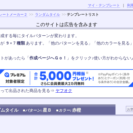
マイ・テンプレート
｜
利
>>
>>
レートメーカー２
ランダムタイル
テンプレートリスト
このサイトは広告を含みます
作成する毎にタイルパターンが変わります。
いが
9 × 7 種類
あります。「他のパターンを見る」「他のカラーを見る
ートがあったら「
作成ページへＧｏ！
」をクリック♪使い方がわからない
使って出品された商品を見る⇒
ヤフオク
ダムタイル
星Ｂ
赤橙
■パターン:
■カラー: