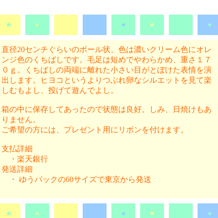
★
★
★
★
★
★
★
★
直径20センチぐらいのボール状、色は濃いクリーム色にオレ
ンジ色のくちばしです。毛足は短めでやわらかめ、重さ１７
０ｇ。くちばしの両端に離れた小さい目がとぼけた表情を演
出します。ヒヨコというよりつぶれ卵なシルエットを見て楽
しむもよし、投げて遊んでよし。
箱の中に保存してあったので状態は良好。しみ、日焼けもあ
りません。
ご希望の方には、プレゼント用にリボンを付けます。
支払詳細
・楽天銀行
発送詳細
・ ゆうパックの60サイズで東京から発送
★
★
★
★
★
★
★
★