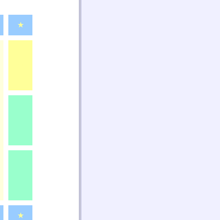
★
★
★
★
★