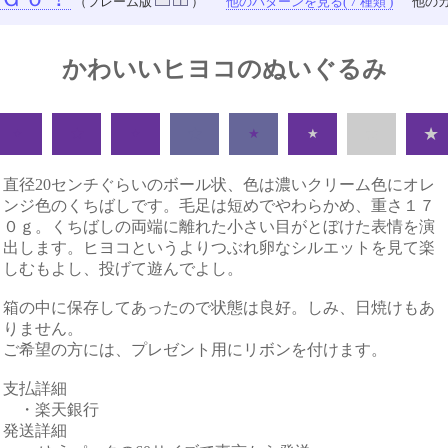
（フレーム版
）
他のパターンを見る( 7 種類 )
他のカ
かわいいヒヨコのぬいぐるみ
★
★
★
★
★
★
★
★
直径20センチぐらいのボール状、色は濃いクリーム色にオレ
ンジ色のくちばしです。毛足は短めでやわらかめ、重さ１７
０ｇ。くちばしの両端に離れた小さい目がとぼけた表情を演
出します。ヒヨコというよりつぶれ卵なシルエットを見て楽
しむもよし、投げて遊んでよし。
箱の中に保存してあったので状態は良好。しみ、日焼けもあ
りません。
ご希望の方には、プレゼント用にリボンを付けます。
支払詳細
・楽天銀行
発送詳細