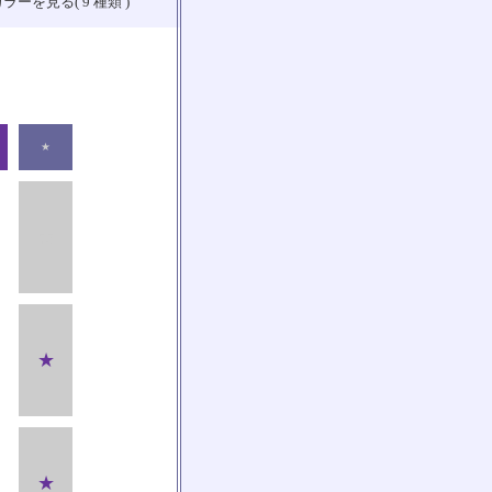
ラーを見る( 9 種類 )
★
★
★
★