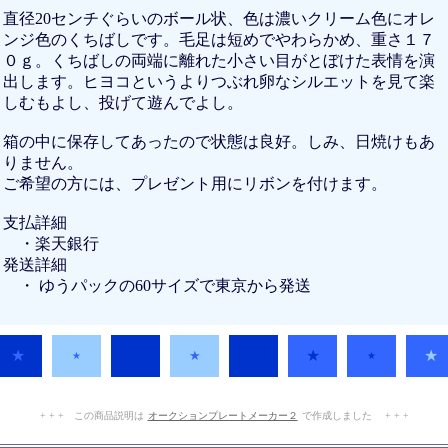
直径20センチぐらいのボール状、色は濃いクリーム色にオレ
ンジ色のくちばしです。毛足は短めでやわらかめ、重さ１７
０ｇ。くちばしの両端に離れた小さい目がとぼけた表情を演
出します。ヒヨコというよりつぶれ卵なシルエットを見て楽
しむもよし、投げて遊んでよし。
箱の中に保存してあったので状態は良好。しみ、日焼けもあ
りません。
ご希望の方には、プレゼント用にリボンを付けます。
支払詳細
・楽天銀行
発送詳細
・ ゆうパックの60サイズで東京から発送
★
★
★
★
★
★
★
★
+ + + この商品説明は
オークションプレートメーカー２
で作成しました + + +
No.102.002.004