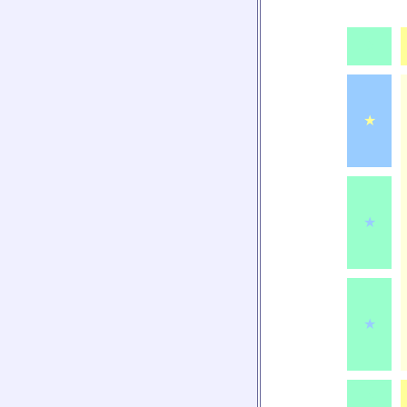
★
★
★
★
★