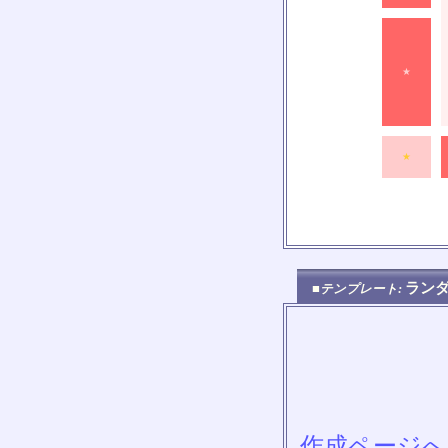
★
★
ラン
■テンプレート:
作成ページへ