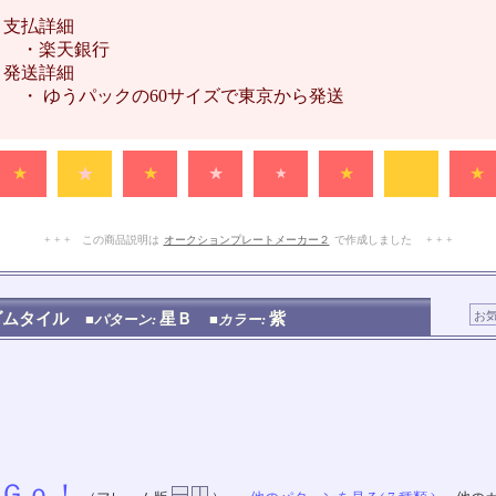
支払詳細
・楽天銀行
発送詳細
・ ゆうパックの60サイズで東京から発送
★
★
★
★
★
★
★
★
+ + + この商品説明は
オークションプレートメーカー２
で作成しました + + +
No.102.002.001
ダムタイル
星Ｂ
紫
■パターン:
■カラー:
Ｇｏ！