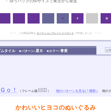
・ ゆうパックの60サイズで東京から発送
★
★
★
★
★
★
★
★
+ + + この商品説明は
オークションプレートメーカー２
で作成しました + + +
No.102.002.002
ダムタイル
星Ｂ
青黄
■パターン:
■カラー:
Ｇｏ！
（フレーム版
）
他のパターンを見る( 7 種類 )
他のカ
かわいいヒヨコのぬいぐるみ