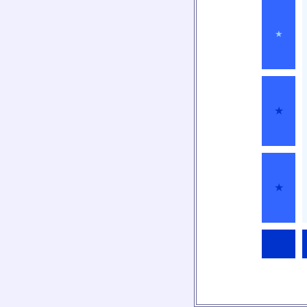
★
★
★
★