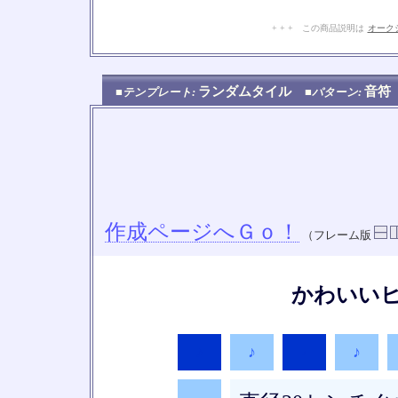
+ + + この商品説明は
オーク
ランダムタイル
音
■テンプレート:
■パターン:
作成ページへＧｏ！
（フレーム版
かわいい
♪
♪
♪
♪