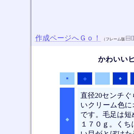
作成ページへＧｏ！
（フレーム版
かわいい
■
◆
◆
◆
直径20センチ
いクリーム色に
です。毛足は短
◆
１７０ｇ。くち
い目がとぼけた