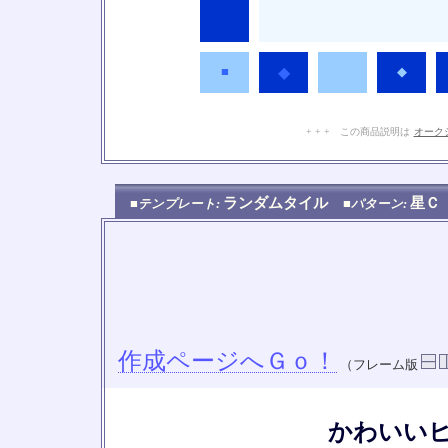
■
◆
◆
◆
+ + + この商品説明は
オーク
ランダムタイル
星
■テンプレート:
■パターン:
作成ページへＧｏ！
（フレーム版
かわいい