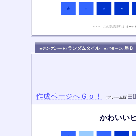
★
★
☆
★
+ + + この商品説明は
オーク
ランダムタイル
星
■テンプレート:
■パターン:
作成ページへＧｏ！
（フレーム版
かわいい