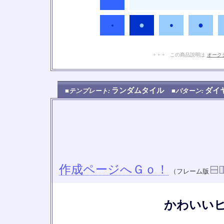
●
●
●
●
+ + + この商品説明は
オーク
ランダムタイル
ダ
■テンプレート:
■パターン:
作成ページへＧｏ！
（フレーム版
かわいい