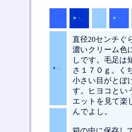
★・。
★・。
.・＊
★・。
直径20センチぐ
濃いクリーム色
しです。毛足は
★・。
さ１７０ｇ。く
小さい目がとぼ
す。ヒヨコとい
エットを見て楽
んでよし。
箱の中に保存し