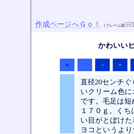
作成ページへＧｏ！
（フレーム版
かわいい
★
★
☆
★
直径20センチ
いクリーム色に
です。毛足は短
★
１７０ｇ。くち
い目がとぼけた
ヨコというより