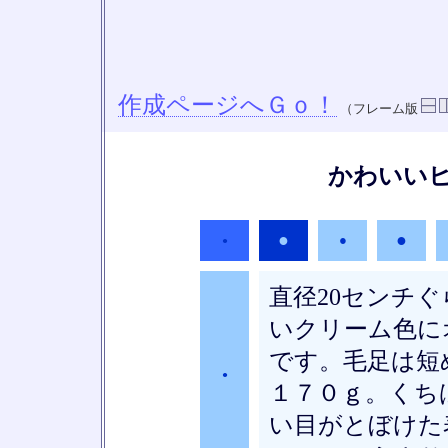
作成ページへＧｏ！
（フレーム版
かわいい
●
●
●
●
直径20センチ
いクリーム色に
です。毛足は短
●
１７０ｇ。くち
い目がとぼけた