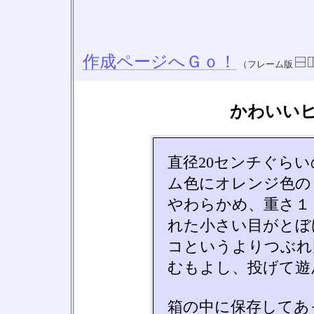
作成ページへＧｏ！
（フレーム版
かわいい
直径20センチぐら
ム色にオレンジ色の
やわらかめ、重さ１
れた小さい目がとぼ
コというよりつぶれ
むもよし、投げて遊
箱の中に保存してあ