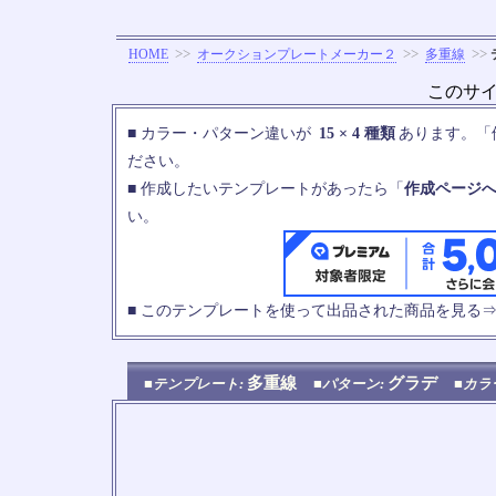
>>
>>
>>
HOME
オークションプレートメーカー２
多重線
このサ
■ カラー・パターン違いが
15 × 4 種類
あります。「
ださい。
■ 作成したいテンプレートがあったら「
作成ページ
い。
■ このテンプレートを使って出品された商品を見る
多重線
グラデ
■テンプレート:
■パターン:
■カラ