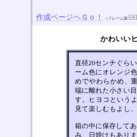
作成ページへＧｏ！
（フレーム版
かわいい
直径20センチぐら
ーム色にオレンジ
めでやわらかめ、
端に離れた小さい
す。ヒヨコという
見て楽しむもよし
箱の中に保存してあ
み、日焼けもあり