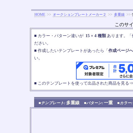
>>
>>
>>
HOME
オークションプレートメーカー２
多重線
このサ
■ カラー・パターン違いが
15 × 4 種類
あります。「
ださい。
■ 作成したいテンプレートがあったら「
作成ページ
い。
■ このテンプレートを使って出品された商品を見る
多重線
一重
■テンプレート:
■パターン:
■カラー