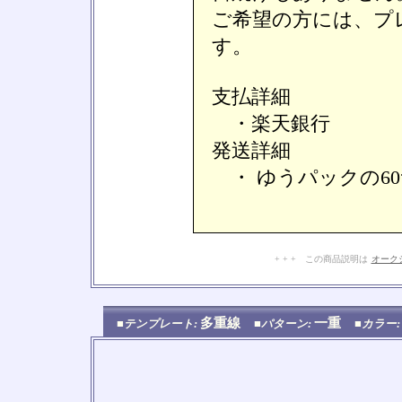
ご希望の方には、プ
す。
支払詳細
・楽天銀行
発送詳細
・ ゆうパックの6
+ + + この商品説明は
オーク
多重線
一重
■テンプレート:
■パターン:
■カラー