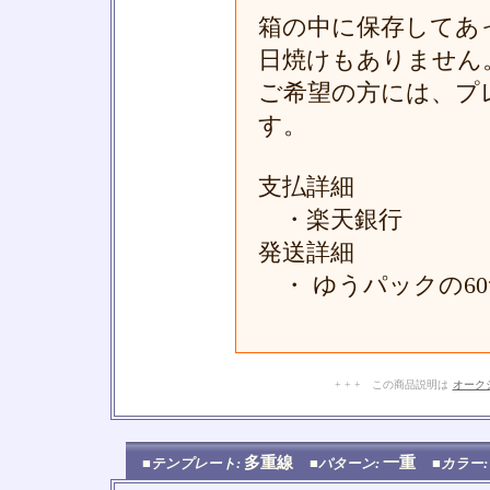
箱の中に保存してあ
日焼けもありません
ご希望の方には、プ
す。
支払詳細
・楽天銀行
発送詳細
・ ゆうパックの6
+ + + この商品説明は
オーク
多重線
一重
■テンプレート:
■パターン:
■カラー