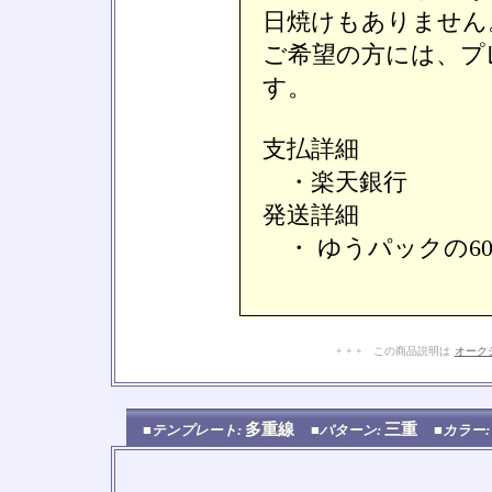
日焼けもありません
ご希望の方には、プ
す。
支払詳細
・楽天銀行
発送詳細
・ ゆうパックの6
+ + + この商品説明は
オーク
多重線
三重
■テンプレート:
■パターン:
■カラー