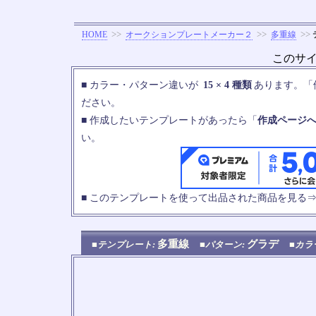
>>
>>
>>
HOME
オークションプレートメーカー２
多重線
このサ
■ カラー・パターン違いが
15 × 4 種類
あります。「
ださい。
■ 作成したいテンプレートがあったら「
作成ページ
い。
■ このテンプレートを使って出品された商品を見る
多重線
グラデ
■テンプレート:
■パターン:
■カラ