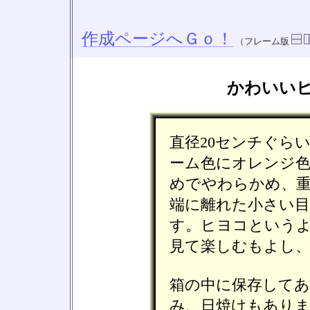
作成ページへＧｏ！
（フレーム版
かわいい
直径20センチぐら
ーム色にオレンジ
めでやわらかめ、
端に離れた小さい
す。ヒヨコという
見て楽しむもよし
箱の中に保存してあ
み、日焼けもあり