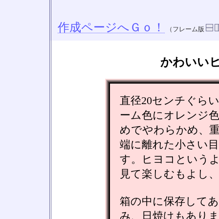
作成ページへＧｏ！
（フレーム版
かわいい
直径20センチぐら
ーム色にオレンジ
めでやわらかめ、
端に離れた小さい
す。ヒヨコという
見て楽しむもよし
箱の中に保存してあ
み、日焼けもあり