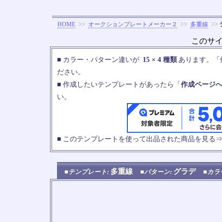
>>
>>
>>
HOME
オークションプレートメーカー２
多重線
このサ
■ カラー・パターン違いが
15 × 4 種類
あります。「
ださい。
■ 作成したいテンプレートがあったら「
作成ページ
い。
■ このテンプレートを使って出品された商品を見る
多重線
グラデ
■テンプレート:
■パターン:
■カラ