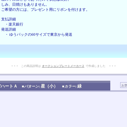
しみ、日焼けもありません。
ご希望の方には、プレゼント用にリボンを付けます。
支払詳細
・楽天銀行
発送詳細
・ ゆうパックの60サイズで東京から発送
+ + + この商品説明は
オークションプレートメーカー２
で作成しました + + +
No.112.001.001
デハートＡ
星（小）
緑
■パターン:
■カラー: