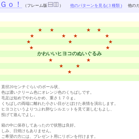
Ｇｏ！
（フレーム版
）
他のパターンを見る( 3 種類 )
他のカ
★ ★ ★ ★
★ ★ ★ ★
★ ★ ★
★ ★
かわいいヒヨコのぬいぐるみ
★ ★
★ ★
★
直径20センチぐらいのボール状、
色は濃いクリーム色にオレンジ色のくちばしです。
毛足は短めでやわらかめ、重さ１７０ｇ。
くちばしの両端に離れた小さい目がとぼけた表情を演出します。
ヒヨコというよりつぶれ卵なシルエットを見て楽しむもよし、
投げて遊んでよし。
箱の中に保存してあったので状態は良好。
しみ、日焼けもありません。
ご希望の方には、プレゼント用にリボンを付けます。