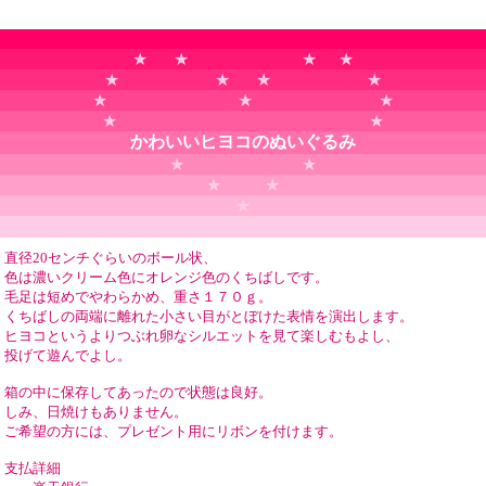
★ ★ ★ ★
★ ★ ★ ★
★ ★ ★
★ ★
かわいいヒヨコのぬいぐるみ
★ ★
★ ★
★
直径20センチぐらいのボール状、
色は濃いクリーム色にオレンジ色のくちばしです。
毛足は短めでやわらかめ、重さ１７０ｇ。
くちばしの両端に離れた小さい目がとぼけた表情を演出します。
ヒヨコというよりつぶれ卵なシルエットを見て楽しむもよし、
投げて遊んでよし。
箱の中に保存してあったので状態は良好。
しみ、日焼けもありません。
ご希望の方には、プレゼント用にリボンを付けます。
支払詳細