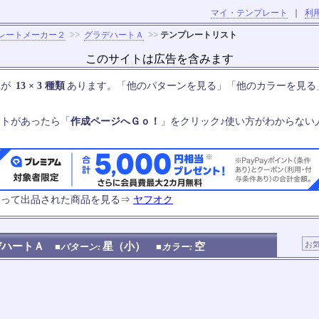
マイ・テンプレート
｜
利
>>
>>
レートメーカー２
グラデハートＡ
テンプレートリスト
このサイトは広告を含みます
いが
13 × 3 種類
あります。「他のパターンを見る」「他のカラーを見る
ートがあったら「
作成ページへＧｏ！
」をクリック♪使い方がわからない
使って出品された商品を見る⇒
ヤフオク
デハートＡ
星（小）
空
■パターン:
■カラー: