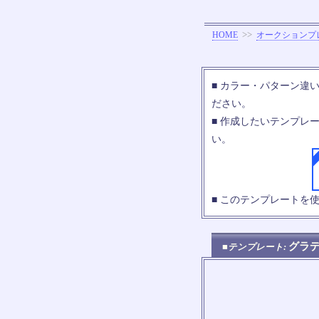
>>
HOME
オークションプ
■ カラー・パターン違
ださい。
■ 作成したいテンプレ
い。
■ このテンプレートを
グラ
■テンプレート: