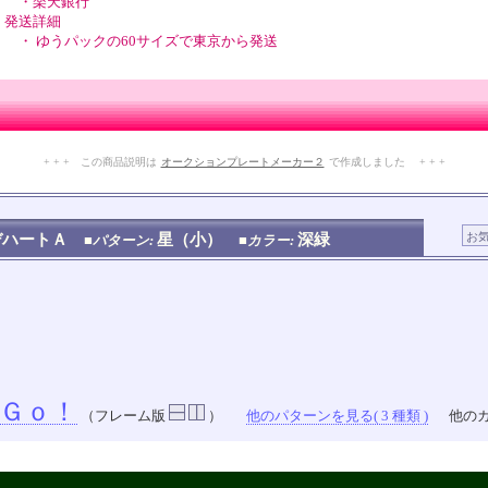
・楽天銀行
発送詳細
・ ゆうパックの60サイズで東京から発送
+ + + この商品説明は
オークションプレートメーカー２
で作成しました + + +
No.112.001.003
デハートＡ
星（小）
深緑
■パターン:
■カラー:
Ｇｏ！
（フレーム版
）
他のパターンを見る( 3 種類 )
他のカ