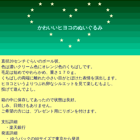
★ ★ ★ ★
★ ★ ★ ★
★ ★ ★
★ ★
かわいいヒヨコのぬいぐるみ
★ ★
★ ★
★
直径20センチぐらいのボール状、
色は濃いクリーム色にオレンジ色のくちばしです。
毛足は短めでやわらかめ、重さ１７０ｇ。
くちばしの両端に離れた小さい目がとぼけた表情を演出します。
ヒヨコというよりつぶれ卵なシルエットを見て楽しむもよし、
投げて遊んでよし。
箱の中に保存してあったので状態は良好。
しみ、日焼けもありません。
ご希望の方には、プレゼント用にリボンを付けます。
支払詳細
・楽天銀行
発送詳細
・ ゆうパックの60サイズで東京から発送