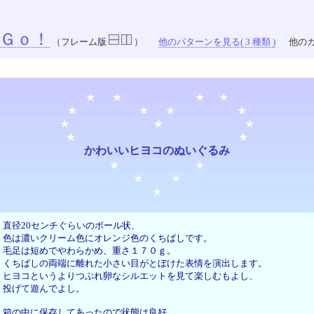
Ｇｏ！
（フレーム版
）
他のパターンを見る( 3 種類 )
他のカ
★ ★ ★ ★
★ ★ ★ ★
★ ★ ★
★ ★
かわいいヒヨコのぬいぐるみ
★ ★
★ ★
★
直径20センチぐらいのボール状、
色は濃いクリーム色にオレンジ色のくちばしです。
毛足は短めでやわらかめ、重さ１７０ｇ。
くちばしの両端に離れた小さい目がとぼけた表情を演出します。
ヒヨコというよりつぶれ卵なシルエットを見て楽しむもよし、
投げて遊んでよし。
箱の中に保存してあったので状態は良好。