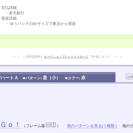
支払詳細
・楽天銀行
発送詳細
・ ゆうパックの60サイズで東京から発送
+ + + この商品説明は
オークションプレートメーカー２
で作成しました + + +
No.112.001.002
デハートＡ
星（小）
赤
■パターン:
■カラー:
Ｇｏ！
（フレーム版
）
他のパターンを見る( 3 種類 )
他のカ