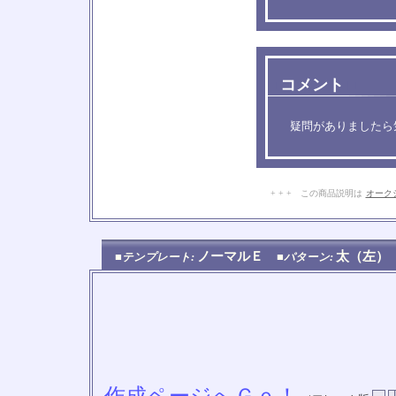
コメント
□
□
疑問がありましたら
+ + + この商品説明は
オーク
ノーマルＥ
太（左
■テンプレート:
■パターン: