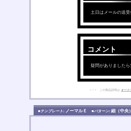
土日はメールの送受
コメント
□
□
疑問がありましたら
+ + + この商品説明は
オーク
ノーマルＥ
細（中
■テンプレート:
■パターン: