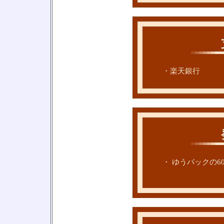
□
・楽天銀行
□
・ ゆうパックの6