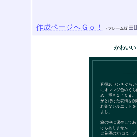
作成ページへＧｏ！
（フレーム版
かわいい
直径20センチぐら
にオレンジ色のくち
め、重さ１７０ｇ。
がとぼけた表情を演
れ卵なシルエットを
よし。
箱の中に保存してあ
けもありません。
ご希望の方には、プ