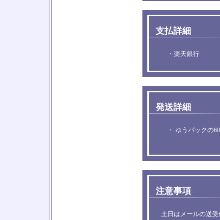
支払詳細
□
□
・楽天銀行
発送詳細
□
□
・ ゆうパックの6
注意事項
□
□
土日はメールの送受