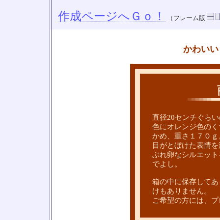
作成ページへＧｏ！
（フレーム版
かわいい
□
直径20センチぐら
色にオレンジ色のく
かめ、重さ１７０ｇ
目がとぼけた表情を
ぶれ卵なシルエット
でよし。
箱の中に保存してあ
けもありません。
ご希望の方には、プ