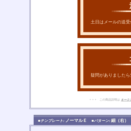
□
土日はメールの送受
□
疑問がありましたら
+ + + この商品説明は
オーク
ノーマルＥ
細（右
■テンプレート:
■パターン: