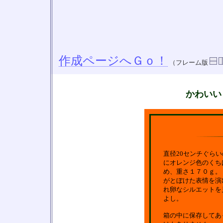
作成ページへＧｏ！
（フレーム版
かわいい
直径20センチぐら
にオレンジ色のくち
め、重さ１７０ｇ。
がとぼけた表情を演
れ卵なシルエットを
よし。
箱の中に保存してあ