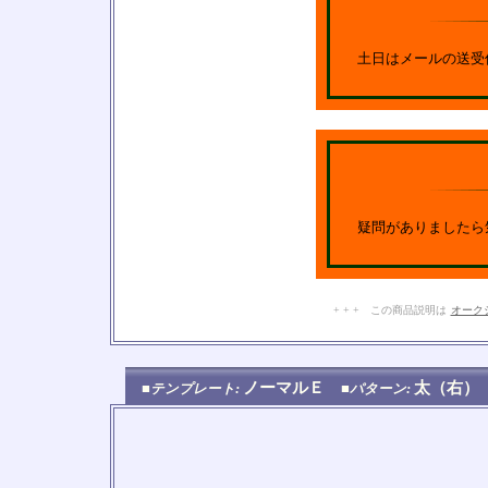
土日はメールの送受
疑問がありましたら
+ + + この商品説明は
オーク
ノーマルＥ
太（右
■テンプレート:
■パターン: