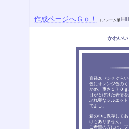
作成ページへＧｏ！
（フレーム版
かわいい
直径20センチぐら
色にオレンジ色のく
かめ、重さ１７０ｇ
目がとぼけた表情を
ぶれ卵なシルエット
でよし。
箱の中に保存してあ
けもありません。
ご希望の方には、プ