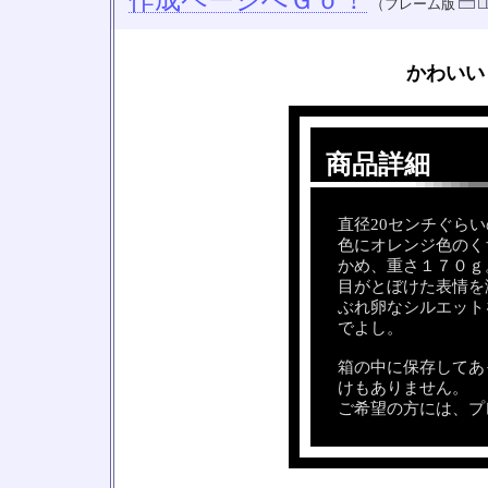
作成ページへＧｏ！
（フレーム版
かわいい
商品詳細
□
□
直径20センチぐら
色にオレンジ色のく
かめ、重さ１７０ｇ
目がとぼけた表情を
ぶれ卵なシルエット
でよし。
箱の中に保存してあ
けもありません。
ご希望の方には、プ