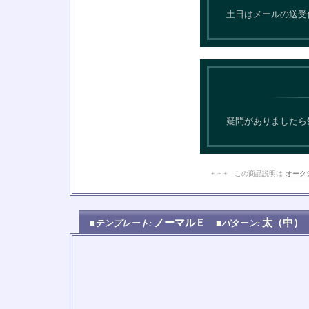
土日はメールの送受
疑問がありましたら
+ + + この商品説明は
オーク
ノーマルＥ
太（中
■テンプレート:
■パターン: