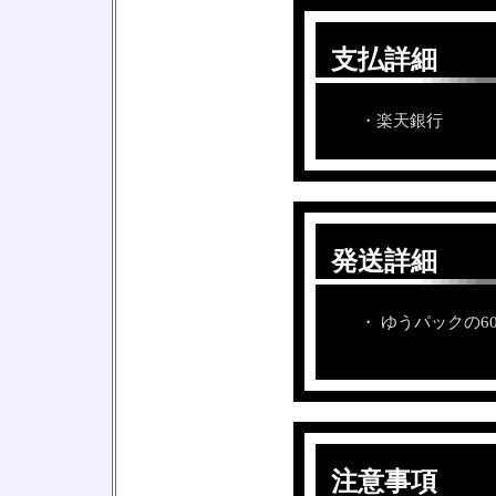
支払詳細
□
□
・楽天銀行
発送詳細
□
□
・ ゆうパックの6
注意事項
□
□