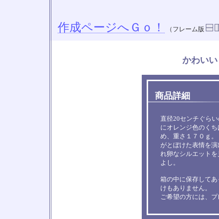
作成ページへＧｏ！
（フレーム版
かわいい
商品詳細
□
□
直径20センチぐら
にオレンジ色のくち
め、重さ１７０ｇ。
がとぼけた表情を演
れ卵なシルエットを
よし。
箱の中に保存してあ
けもありません。
ご希望の方には、プ