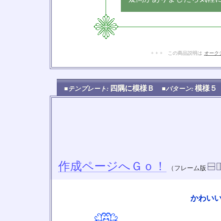
+ + + この商品説明は
オーク
四隅に模様Ｂ
模様
■テンプレート:
■パターン:
作成ページへＧｏ！
（フレーム版
かわい