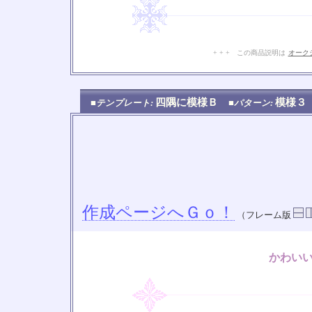
+ + + この商品説明は
オーク
四隅に模様Ｂ
模様
■テンプレート:
■パターン:
作成ページへＧｏ！
（フレーム版
かわい