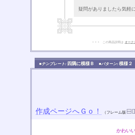
疑問がありましたら気軽
+ + + この商品説明は
オーク
四隅に模様Ｂ
模様
■テンプレート:
■パターン:
作成ページへＧｏ！
（フレーム版
かわい