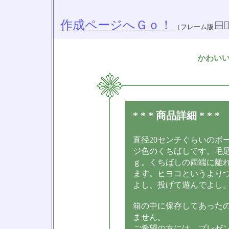
作成ページへＧｏ！
（フレーム版
かわい
* * * 商品詳細 * * *
直径20センチぐらいのボ
ジ色のくちばしです。毛
ｇ。くちばしの両端に離
ます。ヒヨコというより
よし、投げて遊んでよし
箱の中に保存してあった
ません。
ご希望の方には、プレゼ