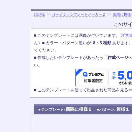
>>
>>
HOME
オークションプレートメーカー２
四隅に模様
このサ
■ このテンプレートには画像が付いています。
注意
ん）■ カラー・パターン違いが
8 × 5 種類
あります
てください。
■ 作成したいテンプレートがあったら「
作成ページ
い。
■ このテンプレートを使って出品された商品を見る
四隅に模様Ｂ
模様
■テンプレート:
■パターン: