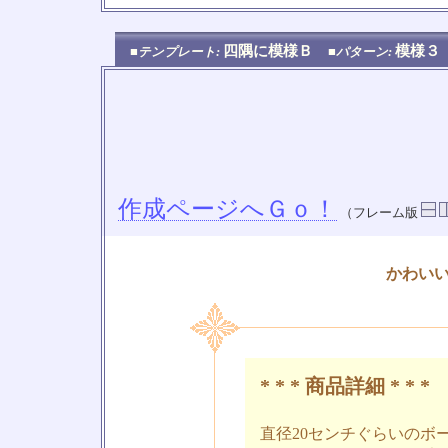
四隅に模様Ｂ
模様
■テンプレート:
■パターン:
作成ページへＧｏ！
（フレーム版
かわい
* * * 商品詳細 * * *
直径20センチぐらいのボ