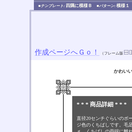
四隅に模様Ｂ
模様
■テンプレート:
■パターン:
作成ページへＧｏ！
（フレーム版
かわい
* * * 商品詳細 * * *
直径20センチぐらいのボ
ジ色のくちばしです。毛
ｇ。くちばしの両端に離