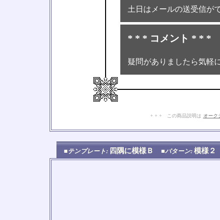
土日はメールの送受信が
* * * コメント * * *
疑問がありましたら気軽
+ + + この商品説明は
オーク
四隅に模様Ｂ
模様
■テンプレート:
■パターン: