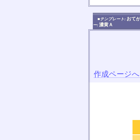
おてが
■テンプレート:
濃黄Ａ
ー:
作成ページへ