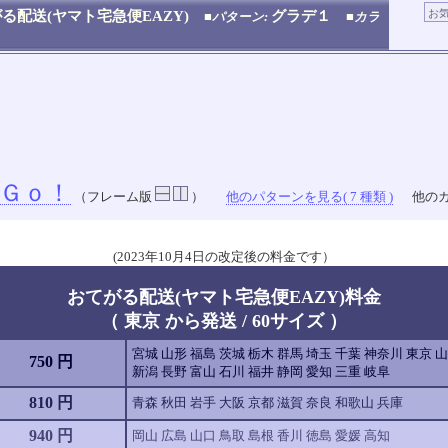
る配送(ヤマト宅急便EAZY)
グラデ１
■パターン:
■カラ
Ｇｏ！
（フレーム版
）
他のパターンを見る( 7 種類 )
他のカ
(2023年10月4日の改定後の料金です）
おてがる配送(ヤマト宅急便EAZY)料金
（ 東京 から発送 / 60サイズ ）
宮城 山形 福島 茨城 栃木 群馬 埼玉 千葉 神奈川 東京 
750 円
新潟 長野 富山 石川 福井 静岡 愛知 三重 岐阜
810 円
青森 秋田 岩手 大阪 京都 滋賀 奈良 和歌山 兵庫
940 円
岡山 広島 山口 鳥取 島根 香川 徳島 愛媛 高知