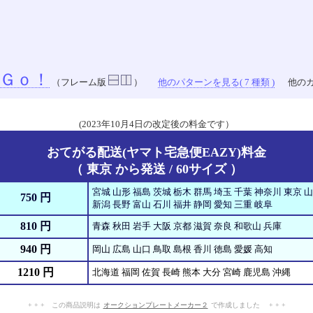
Ｇｏ！
（フレーム版
）
他のパターンを見る( 7 種類 )
他のカ
(2023年10月4日の改定後の料金です）
おてがる配送(ヤマト宅急便EAZY)料金
（ 東京 から発送 / 60サイズ ）
宮城 山形 福島 茨城 栃木 群馬 埼玉 千葉 神奈川 東京 
750 円
新潟 長野 富山 石川 福井 静岡 愛知 三重 岐阜
810 円
青森 秋田 岩手 大阪 京都 滋賀 奈良 和歌山 兵庫
940 円
岡山 広島 山口 鳥取 島根 香川 徳島 愛媛 高知
1210 円
北海道 福岡 佐賀 長崎 熊本 大分 宮崎 鹿児島 沖縄
+ + + この商品説明は
オークションプレートメーカー２
で作成しました + + +