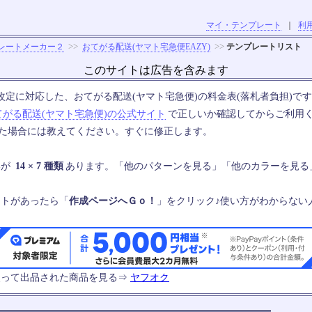
マイ・テンプレート
｜
利
>>
>>
レートメーカー２
おてがる配送(ヤマト宅急便EAZY)
テンプレートリスト
このサイトは広告を含みます
の料金改定に対応した、おてがる配送(ヤマト宅急便)の料金表(落札者負担)で
てがる配送(ヤマト宅急便)の公式サイト
で正しいか確認してからご利用
った場合には教えてください。すぐに修正します。
いが
14 × 7 種類
あります。「他のパターンを見る」「他のカラーを見る
ートがあったら「
作成ページへＧｏ！
」をクリック♪使い方がわからない
使って出品された商品を見る⇒
ヤフオク