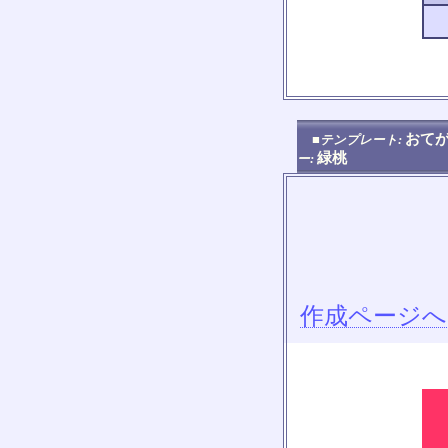
おてが
■テンプレート:
緑桃
ー:
作成ページへ