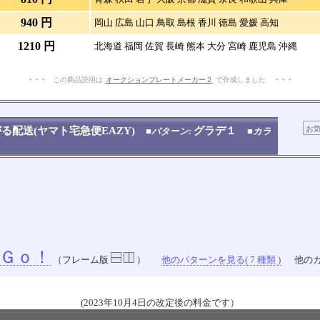
940 円
岡山 広島 山口 鳥取 島根 香川 徳島 愛媛 高知
1210 円
北海道 福岡 佐賀 長崎 熊本 大分 宮崎 鹿児島 沖縄
+ + + この商品説明は
オークションプレートメーカー２
で作成しました + + +
No.909.001.005
る配送(ヤマト宅急便EAZY)
グラデ１
■パターン:
■カラ
Ｇｏ！
（フレーム版
）
他のパターンを見る( 7 種類 )
他のカ
(2023年10月4日の改定後の料金です）