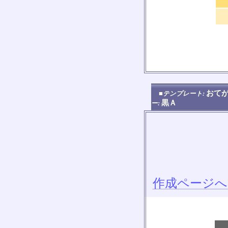
おてが
■テンプレート:
黒Ａ
ー:
作成ページへ