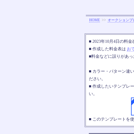
>>
HOME
オークションプ
■ 2023年10月4日
■ 作成した料金表は
お
■料金などに誤りがあ
■ カラー・パターン違
ださい。
■ 作成したいテンプレ
い。
■ このテンプレートを