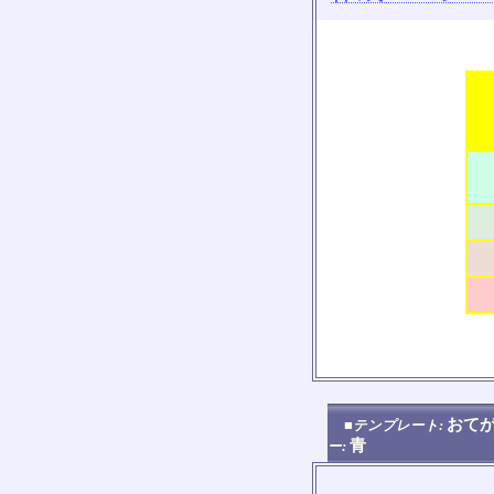
おてが
■テンプレート:
青
ー: