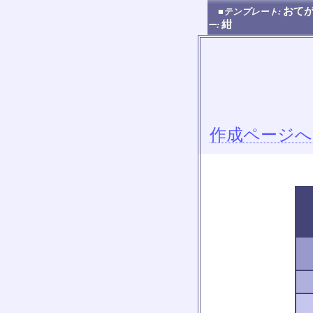
おてが
■テンプレート:
紺
ー:
作成ページへ