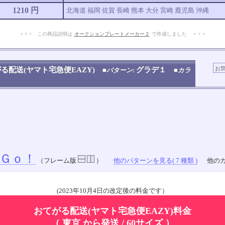
1210 円
北海道 福岡 佐賀 長崎 熊本 大分 宮崎 鹿児島 沖縄
+ + + この商品説明は
オークションプレートメーカー２
で作成しました + + +
No.909.001.001
る配送(ヤマト宅急便EAZY)
グラデ１
■パターン:
■カラ
Ｇｏ！
（フレーム版
）
他のパターンを見る( 7 種類 )
他のカ
(2023年10月4日の改定後の料金です）
おてがる配送(ヤマト宅急便EAZY)料金
（ 東京 から発送 / 60サイズ ）