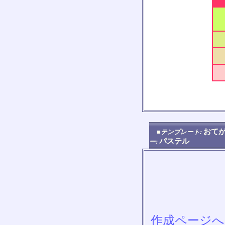
おてが
■テンプレート:
パステル
ー:
作成ページへ