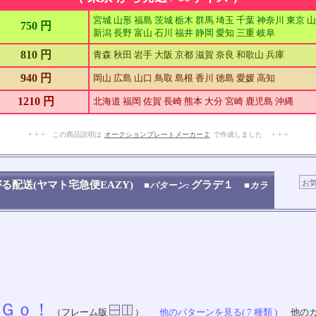
宮城 山形 福島 茨城 栃木 群馬 埼玉 千葉 神奈川 東京 
750 円
新潟 長野 富山 石川 福井 静岡 愛知 三重 岐阜
810 円
青森 秋田 岩手 大阪 京都 滋賀 奈良 和歌山 兵庫
940 円
岡山 広島 山口 鳥取 島根 香川 徳島 愛媛 高知
1210 円
北海道 福岡 佐賀 長崎 熊本 大分 宮崎 鹿児島 沖縄
+ + + この商品説明は
オークションプレートメーカー２
で作成しました + + +
No.909.001.002
る配送(ヤマト宅急便EAZY)
グラデ１
■パターン:
■カラ
Ｇｏ！
（フレーム版
）
他のパターンを見る( 7 種類 )
他のカ