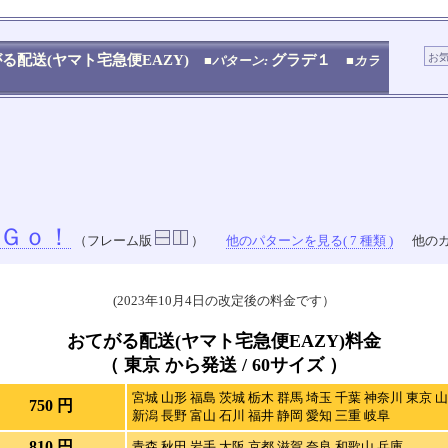
No.909.001.004
る配送(ヤマト宅急便EAZY)
グラデ１
■パターン:
■カラ
Ｇｏ！
（フレーム版
）
他のパターンを見る( 7 種類 )
他のカ
(2023年10月4日の改定後の料金です）
おてがる配送(ヤマト宅急便EAZY)料金
（ 東京 から発送 / 60サイズ ）
宮城 山形 福島 茨城 栃木 群馬 埼玉 千葉 神奈川 東京 
750 円
新潟 長野 富山 石川 福井 静岡 愛知 三重 岐阜
810 円
青森 秋田 岩手 大阪 京都 滋賀 奈良 和歌山 兵庫