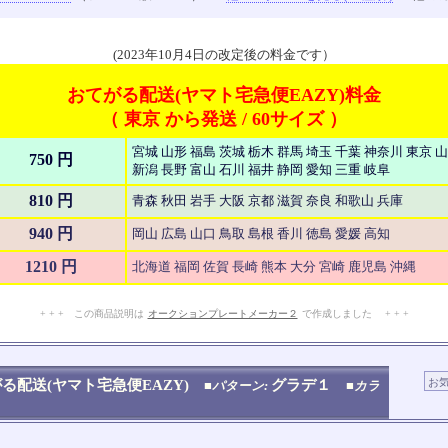
(2023年10月4日の改定後の料金です）
おてがる配送(ヤマト宅急便EAZY)料金
（ 東京 から発送 / 60サイズ ）
宮城 山形 福島 茨城 栃木 群馬 埼玉 千葉 神奈川 東京 
750 円
新潟 長野 富山 石川 福井 静岡 愛知 三重 岐阜
810 円
青森 秋田 岩手 大阪 京都 滋賀 奈良 和歌山 兵庫
940 円
岡山 広島 山口 鳥取 島根 香川 徳島 愛媛 高知
1210 円
北海道 福岡 佐賀 長崎 熊本 大分 宮崎 鹿児島 沖縄
+ + + この商品説明は
オークションプレートメーカー２
で作成しました + + +
No.909.001.003
る配送(ヤマト宅急便EAZY)
グラデ１
■パターン:
■カラ