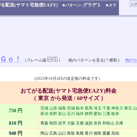
る配送(ヤマト宅急便EAZY)
グラデ１
■パターン:
■カラ
Ｇｏ！
（フレーム版
）
他のパターンを見る( 7 種類 )
他のカラ
(2023年10月4日の改定後の料金です）
おてがる配送(ヤマト宅急便EAZY)料金
（ 東京 から発送 / 60サイズ ）
宮城 山形 福島 茨城 栃木 群馬 埼玉 千葉 神奈川 東京 
750 円
新潟 長野 富山 石川 福井 静岡 愛知 三重 岐阜
810 円
青森 秋田 岩手 大阪 京都 滋賀 奈良 和歌山 兵庫
940 円
岡山 広島 山口 鳥取 島根 香川 徳島 愛媛 高知