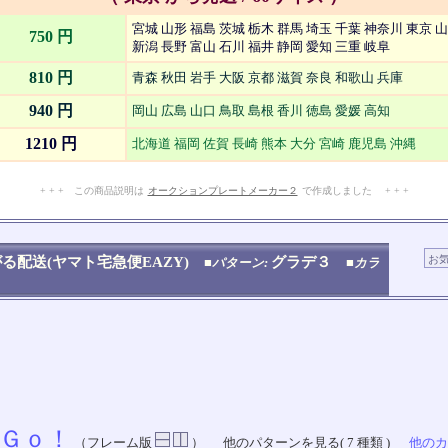
宮城 山形 福島 茨城 栃木 群馬 埼玉 千葉 神奈川 東京 
750 円
新潟 長野 富山 石川 福井 静岡 愛知 三重 岐阜
810 円
青森 秋田 岩手 大阪 京都 滋賀 奈良 和歌山 兵庫
940 円
岡山 広島 山口 鳥取 島根 香川 徳島 愛媛 高知
1210 円
北海道 福岡 佐賀 長崎 熊本 大分 宮崎 鹿児島 沖縄
+ + + この商品説明は
オークションプレートメーカー２
で作成しました + + +
No.909.002.008
る配送(ヤマト宅急便EAZY)
グラデ３
■パターン:
■カラ
Ｇｏ！
（フレーム版
）
他のパターンを見る( 7 種類 )
他のカラ