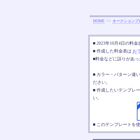
>>
HOME
オークションプ
■ 2023年10月4日
■ 作成した料金表は
お
■料金などに誤りがあ
■ カラー・パターン違
ださい。
■ 作成したいテンプレ
い。
■ このテンプレートを