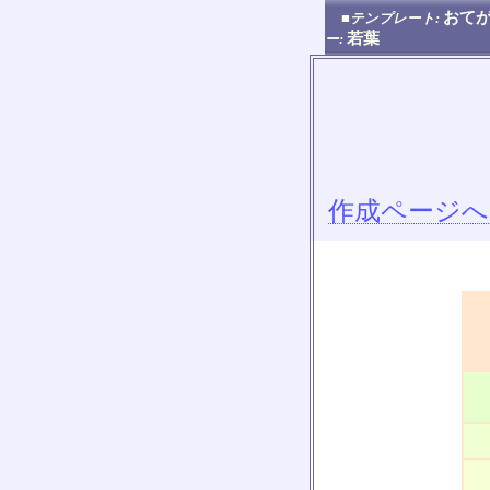
おてが
■テンプレート:
若葉
ー:
作成ページへ