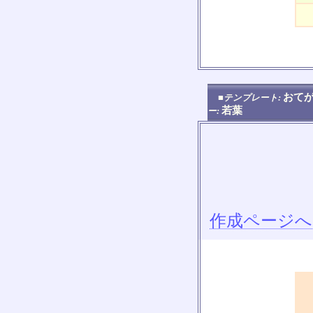
おてが
■テンプレート:
若葉
ー:
作成ページへ