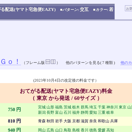
る配送(ヤマト宅急便EAZY)
交互
若
■パターン:
■カラー:
Ｇｏ！
（フレーム版
）
他のパターンを見る( 7 種類 )
他のカラ
(2023年10月4日の改定後の料金です）
おてがる配送(ヤマト宅急便EAZY)料金
（ 東京 から発送 / 60サイズ ）
宮城 山形 福島 茨城 栃木 群馬 埼玉 千葉 神奈川 東京 
750 円
新潟 長野 富山 石川 福井 静岡 愛知 三重 岐阜
810 円
青森 秋田 岩手 大阪 京都 滋賀 奈良 和歌山 兵庫
940 円
岡山 広島 山口 鳥取 島根 香川 徳島 愛媛 高知