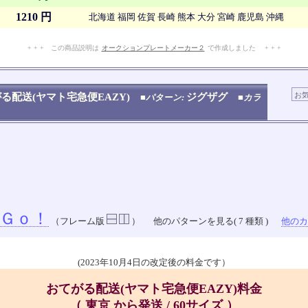
1210 円
北海道 福岡 佐賀 長崎 熊本 大分 宮崎 鹿児島 沖縄
+ + + この商品説明は
オークションプレートメーカー２
で作成しました + + +
No.909.005.008
る配送(ヤマト宅急便EAZY)
ジグザグ
■パターン:
■カラ
Ｇｏ！
（フレーム版
）
他のパターンを見る( 7 種類 )
他のカラ
(2023年10月4日の改定後の料金です）
おてがる配送(ヤマト宅急便EAZY)料金
（ 東京 から発送 / 60サイズ ）