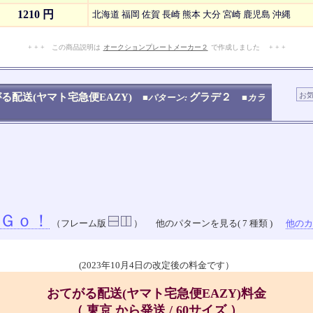
1210 円
北海道 福岡 佐賀 長崎 熊本 大分 宮崎 鹿児島 沖縄
+ + + この商品説明は
オークションプレートメーカー２
で作成しました + + +
No.909.001.008
る配送(ヤマト宅急便EAZY)
グラデ２
■パターン:
■カラ
Ｇｏ！
（フレーム版
）
他のパターンを見る( 7 種類 )
他のカラ
(2023年10月4日の改定後の料金です）
おてがる配送(ヤマト宅急便EAZY)料金
（ 東京 から発送 / 60サイズ ）