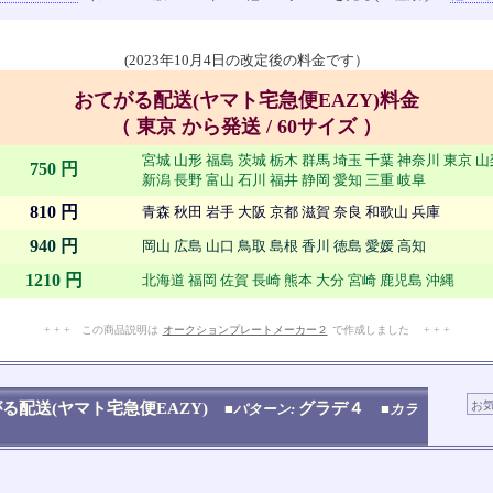
(2023年10月4日の改定後の料金です）
おてがる配送(ヤマト宅急便EAZY)料金
（ 東京 から発送 / 60サイズ ）
宮城 山形 福島 茨城 栃木 群馬 埼玉 千葉 神奈川 東京 
750 円
新潟 長野 富山 石川 福井 静岡 愛知 三重 岐阜
810 円
青森 秋田 岩手 大阪 京都 滋賀 奈良 和歌山 兵庫
940 円
岡山 広島 山口 鳥取 島根 香川 徳島 愛媛 高知
1210 円
北海道 福岡 佐賀 長崎 熊本 大分 宮崎 鹿児島 沖縄
+ + + この商品説明は
オークションプレートメーカー２
で作成しました + + +
No.909.003.008
る配送(ヤマト宅急便EAZY)
グラデ４
■パターン:
■カラ