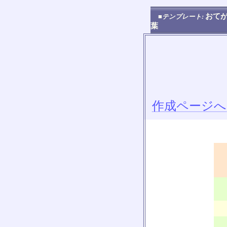
おてが
■テンプレート:
葉
作成ページへ