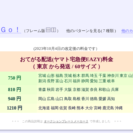
Ｇｏ！
（フレーム版
）
他のパターンを見る( 7 種類 )
他のカラ
(2023年10月4日の改定後の料金です）
おてがる配送(ヤマト宅急便EAZY)料金
（ 東京 から発送 / 60サイズ ）
宮城 山形 福島 茨城 栃木 群馬 埼玉 千葉 神奈川 東京 
750 円
新潟 長野 富山 石川 福井 静岡 愛知 三重 岐阜
810 円
青森 秋田 岩手 大阪 京都 滋賀 奈良 和歌山 兵庫
940 円
岡山 広島 山口 鳥取 島根 香川 徳島 愛媛 高知
1210 円
北海道 福岡 佐賀 長崎 熊本 大分 宮崎 鹿児島 沖縄
+ + + この商品説明は
オークションプレートメーカー２
で作成しました + + +
No.909.004.008