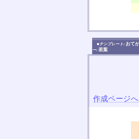
おてが
■テンプレート:
若葉
ー:
作成ページへ