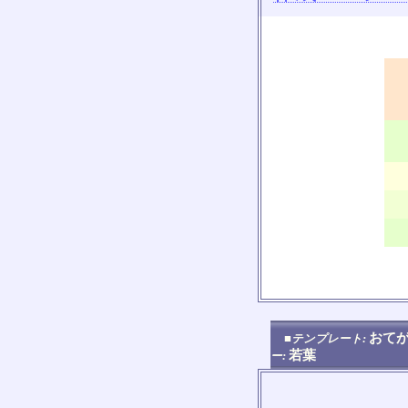
おてが
■テンプレート:
若葉
ー: