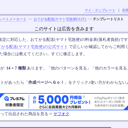
マイ・テンプレート
｜
利
>>
>>
レートメーカー２
おてがる配送(ヤマト宅急便EAZY)
テンプレートリスト
このサイトは広告を含みます
の料金改定に対応した、おてがる配送(ヤマト宅急便)の料金表(落札者負担)で
てがる配送(ヤマト宅急便)の公式サイト
で正しいか確認してからご利用
った場合には教えてください。すぐに修正します。
いが
14 × 7 種類
あります。「他のパターンを見る」「他のカラーを見る
ートがあったら「
作成ページへＧｏ！
」をクリック♪使い方がわからない
使って出品された商品を見る⇒
ヤフオク