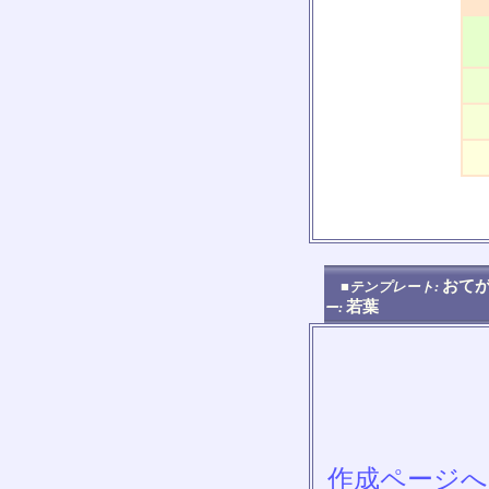
おてが
■テンプレート:
若葉
ー:
作成ページへ