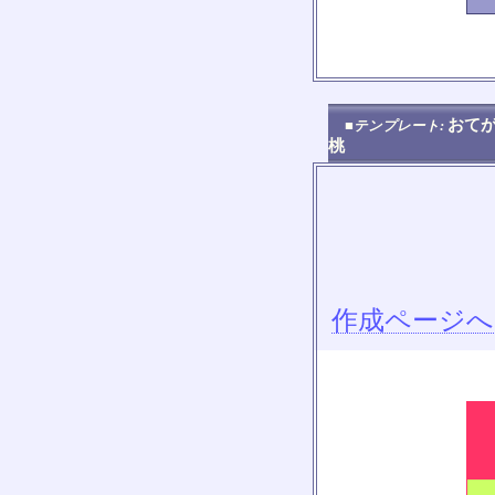
おてが
■テンプレート:
桃
作成ページへ