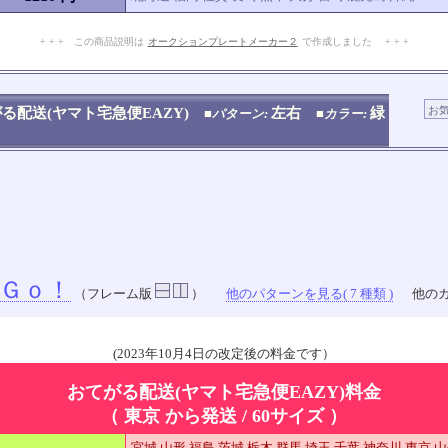
+ + + この商品説明は
オークションプレートメーカー２
で作成しました + + +
No.909.007.001
る配送(ヤマト宅急便EAZY)
左右
緑
■パターン:
■カラー:
Ｇｏ！
（フレーム版
）
他のパターンを見る( 7 種類 )
他のカ
(2023年10月4日の改定後の料金です）
おてがる配送(ヤマト宅急便EAZY)料金
（ 東京 から発送 / 60サイズ ）
宮城 山形 福島 茨城 栃木 群馬 埼玉 千葉 神奈川 東京 