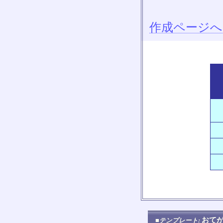
作成ページへ
おてが
■テンプレート: