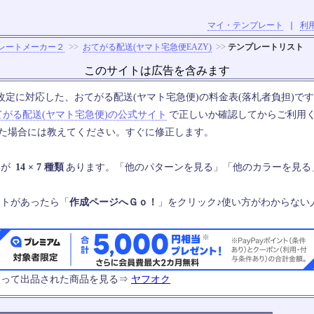
マイ・テンプレート
｜
利
>>
>>
レートメーカー２
おてがる配送(ヤマト宅急便EAZY)
テンプレートリスト
このサイトは広告を含みます
の料金改定に対応した、おてがる配送(ヤマト宅急便)の料金表(落札者負担)で
てがる配送(ヤマト宅急便)の公式サイト
で正しいか確認してからご利用
った場合には教えてください。すぐに修正します。
いが
14 × 7 種類
あります。「他のパターンを見る」「他のカラーを見る
ートがあったら「
作成ページへＧｏ！
」をクリック♪使い方がわからない
使って出品された商品を見る⇒
ヤフオク