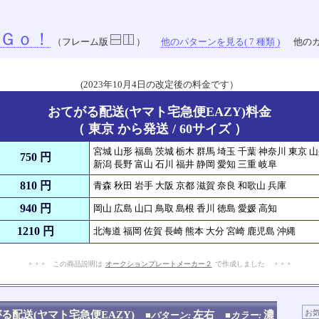
Ｇｏ！
（フレーム版
）
他のパターンを見る( 7 種類 )
他のカ
(2023年10月4日の改定後の料金です）
おてがる配送(ヤマト宅急便EAZY)料金
（ 東京 から発送 / 60サイズ ）
宮城 山形 福島 茨城 栃木 群馬 埼玉 千葉 神奈川 東京 
750 円
新潟 長野 富山 石川 福井 静岡 愛知 三重 岐阜
810 円
青森 秋田 岩手 大阪 京都 滋賀 奈良 和歌山 兵庫
940 円
岡山 広島 山口 鳥取 島根 香川 徳島 愛媛 高知
1210 円
北海道 福岡 佐賀 長崎 熊本 大分 宮崎 鹿児島 沖縄
+ + + この商品説明は
オークションプレートメーカー２
で作成しました + + +
No.909.007.004
る配送(ヤマト宅急便EAZY)
左右
濃
■パターン:
■カラー: