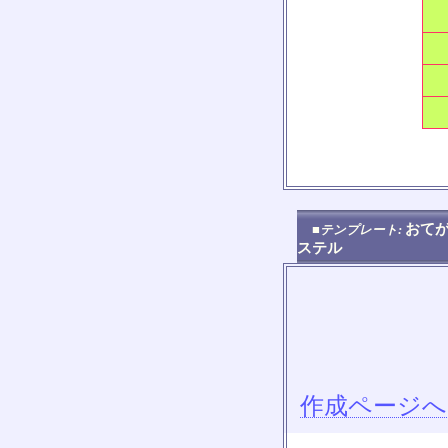
おてが
■テンプレート:
ステル
作成ページへ