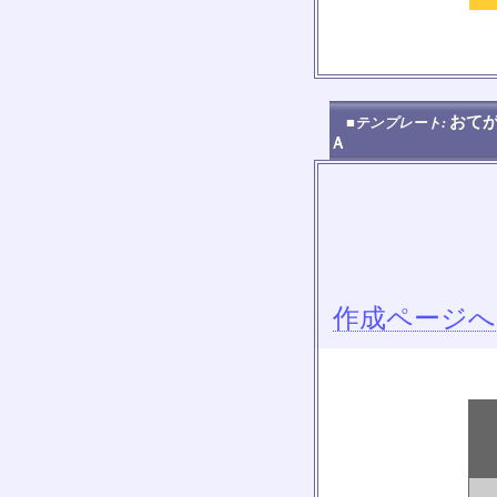
おてが
■テンプレート:
Ａ
作成ページへ