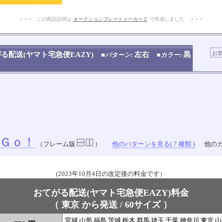
+ + + この商品説明は
オークションプレートメーカー２
で作成しました + + +
No.909.007.005
る配送(ヤマト宅急便EAZY)
左右
黒
■パターン:
■カラー:
Ｇｏ！
（フレーム版
）
他のパターンを見る( 7 種類 )
他のカ
(2023年10月4日の改定後の料金です）
おてがる配送(ヤマト宅急便EAZY)料金
（ 東京 から発送 / 60サイズ ）
宮城 山形 福島 茨城 栃木 群馬 埼玉 千葉 神奈川 東京 