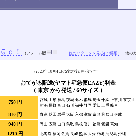
Ｇｏ！
（フレーム版
）
他のパターンを見る( 7 種類 )
他のカ
(2023年10月4日の改定後の料金です）
おてがる配送(ヤマト宅急便EAZY)料金
（ 東京 から発送 / 60サイズ ）
宮城 山形 福島 茨城 栃木 群馬 埼玉 千葉 神奈川 東京 
750 円
新潟 長野 富山 石川 福井 静岡 愛知 三重 岐阜
810 円
青森 秋田 岩手 大阪 京都 滋賀 奈良 和歌山 兵庫
940 円
岡山 広島 山口 鳥取 島根 香川 徳島 愛媛 高知
1210 円
北海道 福岡 佐賀 長崎 熊本 大分 宮崎 鹿児島 沖縄