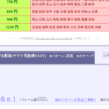
750 円
新潟 長野 富山 石川 福井 静岡 愛知 三重 岐阜
810 円
青森 秋田 岩手 大阪 京都 滋賀 奈良 和歌山 兵庫
940 円
岡山 広島 山口 鳥取 島根 香川 徳島 愛媛 高知
1210 円
北海道 福岡 佐賀 長崎 熊本 大分 宮崎 鹿児島 沖縄
+ + + この商品説明は
オークションプレートメーカー２
で作成しました + + +
No.909.007.002
る配送(ヤマト宅急便EAZY)
左右
パ
■パターン:
■カラー:
Ｇｏ！
（フレーム版
）
他のパターンを見る( 7 種類 )
他のカ