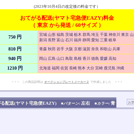
(2023年10月4日の改定後の料金です）
おてがる配送(ヤマト宅急便EAZY)料金
（ 東京 から発送 / 60サイズ ）
宮城 山形 福島 茨城 栃木 群馬 埼玉 千葉 神奈川 東京 
750 円
新潟 長野 富山 石川 福井 静岡 愛知 三重 岐阜
810 円
青森 秋田 岩手 大阪 京都 滋賀 奈良 和歌山 兵庫
940 円
岡山 広島 山口 鳥取 島根 香川 徳島 愛媛 高知
1210 円
北海道 福岡 佐賀 長崎 熊本 大分 宮崎 鹿児島 沖縄
+ + + この商品説明は
オークションプレートメーカー２
で作成しました + + +
No.909.007.003
る配送(ヤマト宅急便EAZY)
左右
青
■パターン:
■カラー: