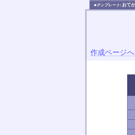
おてが
■テンプレート:
作成ページへ