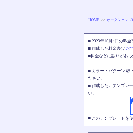
>>
HOME
オークションプ
■ 2023年10月4日
■ 作成した料金表は
お
■料金などに誤りがあ
■ カラー・パターン違
ださい。
■ 作成したいテンプレ
い。
■ このテンプレートを