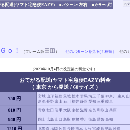
る配送(ヤマト宅急便EAZY)
左右
紺
■パターン:
■カラー:
Ｇｏ！
（フレーム版
）
他のパターンを見る( 7 種類 )
他のカ
(2023年10月4日の改定後の料金です）
おてがる配送(ヤマト宅急便EAZY)料金
（ 東京 から発送 / 60サイズ ）
宮城 山形 福島 茨城 栃木 群馬 埼玉 千葉 神奈川 東京 
750 円
新潟 長野 富山 石川 福井 静岡 愛知 三重 岐阜
810 円
青森 秋田 岩手 大阪 京都 滋賀 奈良 和歌山 兵庫
940 円
岡山 広島 山口 鳥取 島根 香川 徳島 愛媛 高知
1210 円
北海道 福岡 佐賀 長崎 熊本 大分 宮崎 鹿児島 沖縄