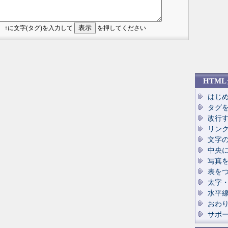
 ↑に文字(タグ)を入力して
を押してください
HTM
はじ
タグ
改行
リン
文字
中央
写真
表を
太字
水平
おわ
サポ