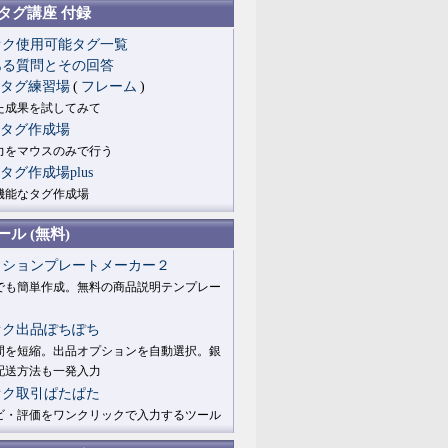
Lタグ講座 付録
オク使用可能タグ一覧
ある質問とその回答
Lタグ練習場
(
フレーム
)
た成果を試してみて
Lタグ作成場
力をマウスのみで行う
Lタグ作成場plus
機能なタグ作成場
ル (無料)
クションプレートメーカー２
でも簡単作成。無料の商品説明テンプレー
オク出品ぽちぽち
間を短縮。出品オプションを自動選択。銀
配送方法も一発入力
オク取引ぱたぱた
ビ・評価をワンクリックで入力するツール