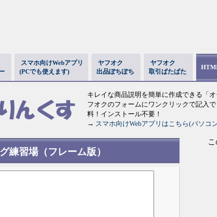
スマホ向けWebアプリ
ヤフオク
ヤフオク
HT
ー
(PCでも使えます)
出品ぽちぽち
取引ぱたぱた
キレイな商品説明を簡単に作成できる「オ
フオクのフォームにワンクリックで記入で
料！インストール不要！
→
スマホ向けWebアプリはこちら(パソコ
こ
タグ練習場（フレーム版）