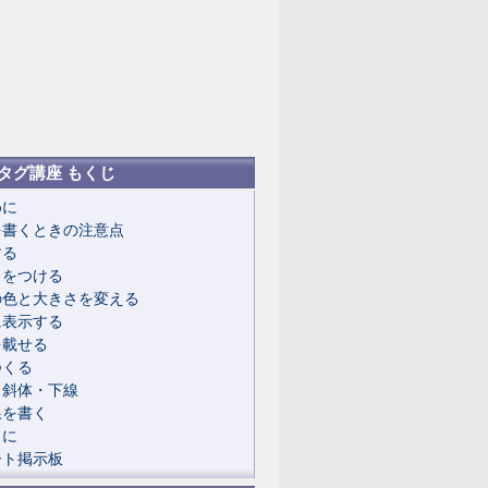
Lタグ講座 もくじ
めに
を書くときの注意点
する
クをつける
の色と大きさを変える
に表示する
を載せる
つくる
・斜体・下線
線を書く
りに
ート掲示板