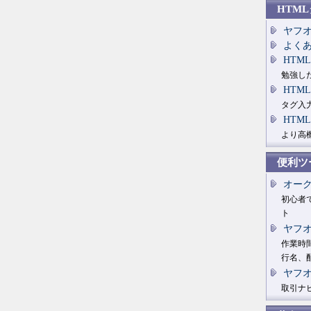
HTM
ヤフ
よく
HTM
勉強し
HTM
タグ入
HTM
より高
便利ツー
オー
初心者
ト
ヤフ
作業時
行名、
ヤフ
取引ナ