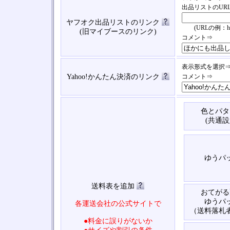
出品リストのUR
ヤフオク出品リストのリンク
(URLの例：https://
(旧マイブースのリンク)
コメント⇒
表示形式を選択
Yahoo!かんたん決済のリンク
コメント⇒
色とパタ
(共通設
ゆうパ
送料表を追加
おてがる
ゆうパ
各運送会社の公式サイトで
（送料落札
●料金に誤りがないか