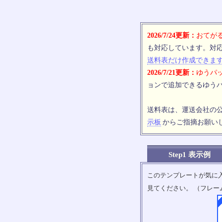
2026/7/24更新：
おてがる
も対応しています。対
送料表だけ作成できま
2026/7/21更新：
ゆうパッ
ョンで追加できるゆうパ
送料表は、運送会社の
示板
からご指摘お願い
Step1 表示例
このテンプレートが気に
見てください。 （フレー