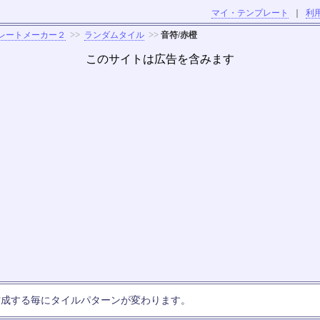
マイ・テンプレート
｜
利
>>
>>
レートメーカー２
ランダムタイル
音符/赤橙
このサイトは広告を含みます
作成する毎にタイルパターンが変わります。