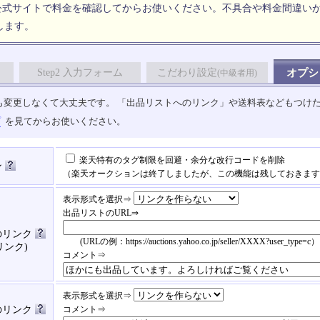
公式サイトで料金を確認してからお使いください。不具合や料金間違い
します。
Step2 入力フォーム
こだわり設定
オプシ
(中級者用)
も変更しなくて大丈夫です。 「出品リストへのリンク」や送料表などもつけ
プ
を見てからお使いください。
楽天特有のタグ制限を回避・余分な改行コードを削除
ン
（楽天オークションは終了しましたが、この機能は残しておきます
表示形式を選択⇒
出品リストのURL⇒
のリンク
(URLの例：https://auctions.yahoo.co.jp/seller/XXXX?user_type=c）
リンク)
コメント⇒
表示形式を選択⇒
済のリンク
コメント⇒