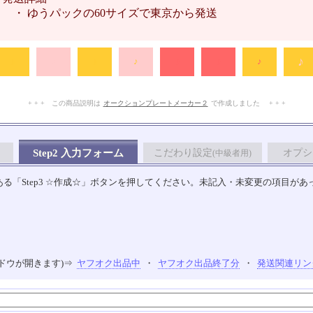
・ ゆうパックの60サイズで東京から発送
♪
♪
♪
♪
♪
♪
♪
♪
+ + + この商品説明は
オークションプレートメーカー２
で作成しました + + +
No.102.007.001
Step2 入力フォーム
こだわり設定
オプシ
(中級者用)
る「Step3 ☆作成☆」ボタンを押してください。未記入・未変更の項目があ
ドウが開きます)⇒
ヤフオク出品中
・
ヤフオク出品終了分
・
発送関連リン