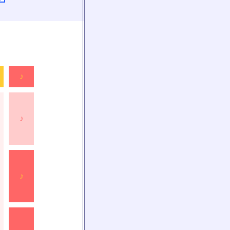
♪
♪
♪