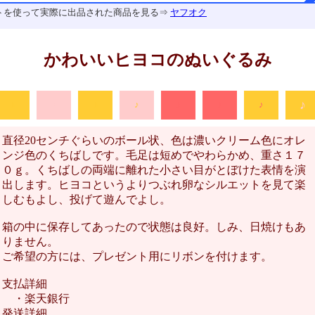
トを使って実際に出品された商品を見る⇒
ヤフオク
かわいいヒヨコのぬいぐるみ
♪
♪
♪
♪
♪
♪
♪
♪
直径20センチぐらいのボール状、色は濃いクリーム色にオレ
ンジ色のくちばしです。毛足は短めでやわらかめ、重さ１７
０ｇ。くちばしの両端に離れた小さい目がとぼけた表情を演
出します。ヒヨコというよりつぶれ卵なシルエットを見て楽
しむもよし、投げて遊んでよし。
箱の中に保存してあったので状態は良好。しみ、日焼けもあ
りません。
ご希望の方には、プレゼント用にリボンを付けます。
支払詳細
・楽天銀行
発送詳細