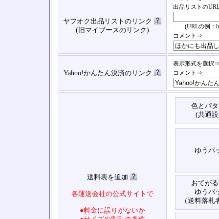
出品リストのUR
ヤフオク出品リストのリンク
(URLの例：https://
(旧マイブースのリンク)
コメント⇒
表示形式を選択
Yahoo!かんたん決済のリンク
コメント⇒
色とパタ
(共通設
ゆうパ
送料表を追加
おてがる
ゆうパ
各運送会社の公式サイトで
（送料落札
●料金に誤りがないか