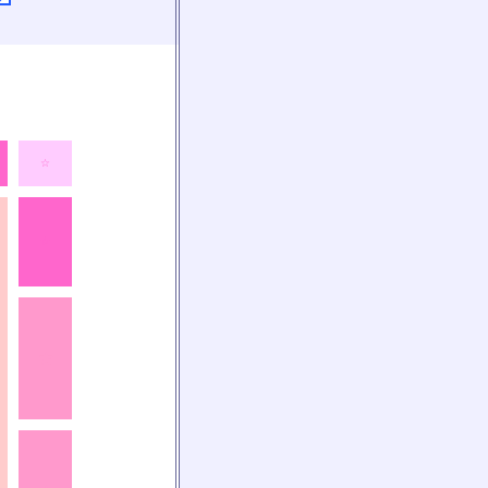
☆
☆
★