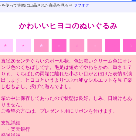
トを使って実際に出品された商品を見る⇒
ヤフオク
かわいいヒヨコのぬいぐるみ
☆
★
★
☆
☆
★
☆
☆
直径20センチぐらいのボール状、色は濃いクリーム色にオレ
ンジ色のくちばしです。毛足は短めでやわらかめ、重さ１７
０ｇ。くちばしの両端に離れた小さい目がとぼけた表情を演
出します。ヒヨコというよりつぶれ卵なシルエットを見て楽
しむもよし、投げて遊んでよし。
箱の中に保存してあったので状態は良好。しみ、日焼けもあ
りません。
ご希望の方には、プレゼント用にリボンを付けます。
支払詳細
・楽天銀行
発送詳細