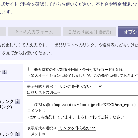
公式サイトで料金を確認してからお使いください。不具合や料金間違い
します。
Step2 入力フォーム
こだわり設定
オプシ
(中級者用)
も変更しなくて大丈夫です。 「出品リストへのリンク」や送料表などもつけ
プ
を見てからお使いください。
楽天特有のタグ制限を回避・余分な改行コードを削除
ン
（楽天オークションは終了しましたが、この機能は残しておきます
表示形式を選択⇒
出品リストのURL⇒
のリンク
(URLの例：https://auctions.yahoo.co.jp/seller/XXXX?user_type=c）
リンク)
コメント⇒
表示形式を選択⇒
済のリンク
コメント⇒