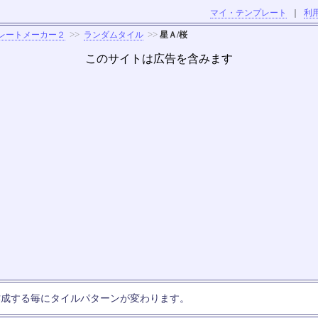
マイ・テンプレート
｜
利
>>
>>
レートメーカー２
ランダムタイル
星Ａ/桜
このサイトは広告を含みます
作成する毎にタイルパターンが変わります。