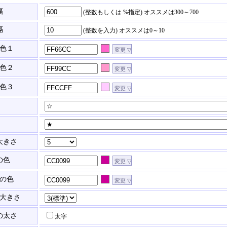
幅
(整数もしくは %指定)
オススメは300～700
隔
(整数を入力)
オススメは0～10
色１
色２
色３
大きさ
の色
の色
大きさ
の太さ
太字