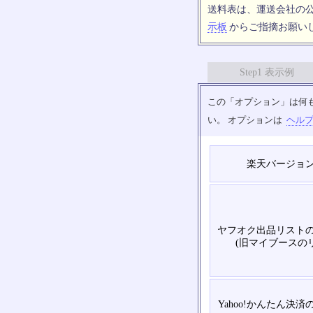
送料表は、運送会社の
示板
からご指摘お願い
Step1 表示例
この「オプション」は何
い。 オプションは
ヘル
楽天バージョ
ヤフオク出品リスト
(旧マイブースの
Yahoo!かんたん決