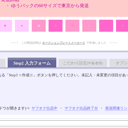
・ ゆうパックの60サイズで東京から発送
☆
★
★
☆
☆
★
☆
☆
+ + + この商品説明は
オークションプレートメーカー２
で作成しました + + +
No.102.001.007
Step2 入力フォーム
こだわり設定
オプシ
(中級者用)
る「Step3 ☆作成☆」ボタンを押してください。未記入・未変更の項目があ
ドウが開きます)⇒
ヤフオク出品中
・
ヤフオク出品終了分
・
発送関連リン