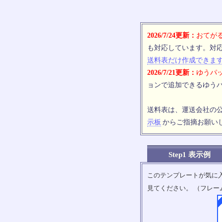
2026/7/24更新：
おてがる
も対応しています。対
送料表だけ作成できま
2026/7/21更新：
ゆうパッ
ョンで追加できるゆうパ
送料表は、運送会社の
示板
からご指摘お願い
Step1 表示例
このテンプレートが気に
見てください。 （フレー