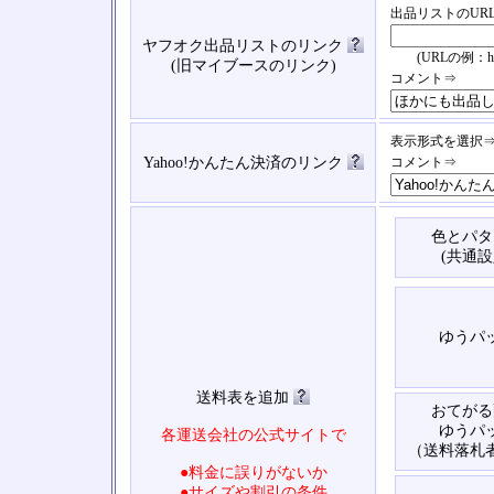
出品リストのUR
ヤフオク出品リストのリンク
(URLの例：https://
(旧マイブースのリンク)
コメント⇒
表示形式を選択
Yahoo!かんたん決済のリンク
コメント⇒
色とパタ
(共通設
ゆうパ
送料表を追加
おてがる
ゆうパ
各運送会社の公式サイトで
（送料落札
●料金に誤りがないか
●サイズや割引の条件